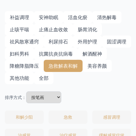
补益调理
安神助眠
活血化瘀
清热解毒
止咳平喘
止痛止血收敛
肠胃消化
祛风散寒通窍
利尿排石
外用护理
固涩调理
妇科男科
抗菌抗炎抗病毒
解酒醒神
降糖降脂降压
急救解表和解
美容养颜
其他功能
全部
排序方式：
和解少阳
急救
感冒调理
治感冒
治疗感冒
缓解感冒症状