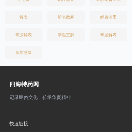
解表
解表散寒
解表清里
辛凉解表
辛温宣肺
辛温解表
预防感冒
四海特药网
记录民俗文化，传承华夏精神
快速链接