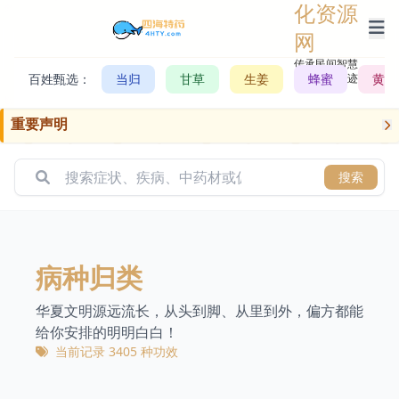
化资源
网
传承民间智慧，
百姓甄选：
当归
甘草
生姜
记录历史轨迹
蜂蜜
黄芪
重要声明
搜索
病种归类
华夏文明源远流长，从头到脚、从里到外，偏方都能
给你安排的明明白白！
当前记录 3405 种功效