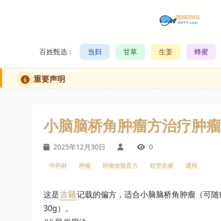
百姓甄选：
当归
甘草
生姜
蜂蜜
重要声明
小脑脑桥角肿瘤方治疗肿瘤
2025年12月30日
0
中药材
肿瘤
肿瘤效验良方
软坚化瘀
通用
这是
古籍
记载的偏方，适合小脑脑桥角肿瘤（可随
30g）。