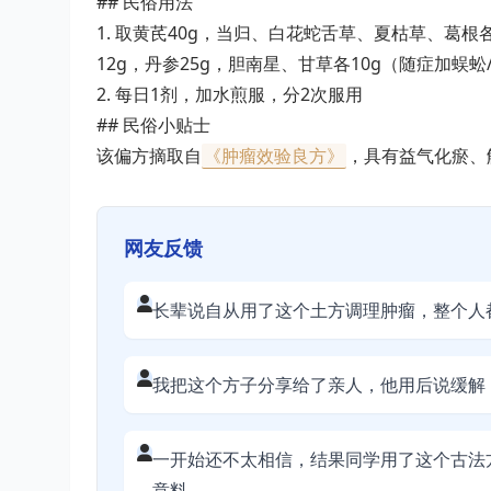
## 民俗用法
1. 取黄芪40g，当归、白花蛇舌草、夏枯草、葛根
12g，丹参25g，胆南星、甘草各10g（随症加蜈蚣
2. 每日1剂，加水煎服，分2次服用
## 民俗小贴士
该偏方摘取自
《肿瘤效验良方》
，具有益气化瘀、
网友反馈
长辈说自从用了这个土方调理肿瘤，整个人
我把这个方子分享给了亲人，他用后说缓解
一开始还不太相信，结果同学用了这个古法
意料。