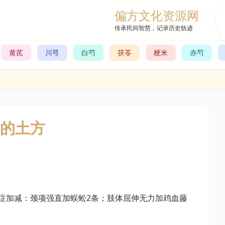
偏方文化资源网
传承民间智慧，记录历史轨迹
黄芪
川芎
白芍
茯苓
粳米
赤芍
的土方
症加减：颈项强直加蜈蚣2条；肢体屈伸无力加鸡血藤