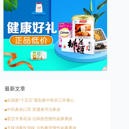
最新文章
从国家“十五五”规划看中医药工作重心
中药鼻炎口罩 宣通鼻窍治鼻炎
薏苡辛夷花汤 治风热型慢性副鼻窦炎
五味消毒饮加味 治热毒型慢性副鼻窦炎