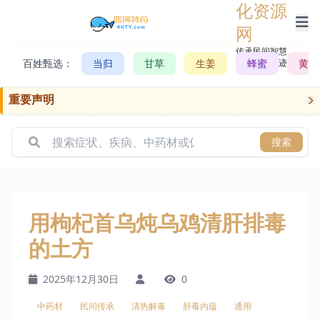
化资源
网
传承民间智慧，
百姓甄选：
当归
甘草
生姜
记录历史轨迹
蜂蜜
黄芪
重要声明
搜索
用枸杞首乌炖乌鸡清肝排毒
的土方
2025年12月30日
0
中药材
民间传承
清热解毒
肝毒内蕴
通用