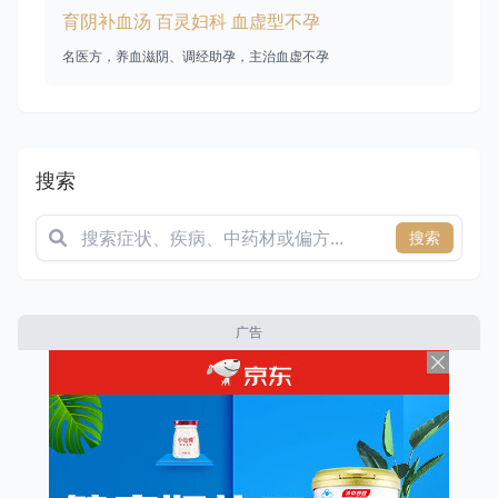
育阴补血汤 百灵妇科 血虚型不孕
名医方，养血滋阴、调经助孕，主治血虚不孕
搜索
搜索
广告