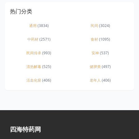
热门分类
通用
(3834)
民间
(3024)
中药材
(2571)
食材
(1095)
民间传承
(993)
安神
(537)
清热解毒
(525)
健脾类
(497)
活血化瘀
(406)
老年人
(406)
四海特药网