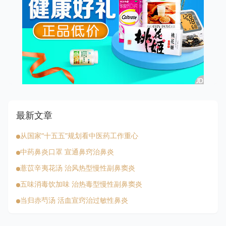
最新文章
从国家“十五五”规划看中医药工作重心
中药鼻炎口罩 宣通鼻窍治鼻炎
薏苡辛夷花汤 治风热型慢性副鼻窦炎
五味消毒饮加味 治热毒型慢性副鼻窦炎
当归赤芍汤 活血宣窍治过敏性鼻炎