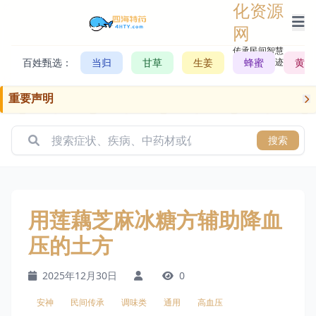
化资源
网
传承民间智慧，
百姓甄选：
当归
甘草
生姜
记录历史轨迹
蜂蜜
黄芪
重要声明
搜索
用莲藕芝麻冰糖方辅助降血
压的土方
2025年12月30日
0
安神
民间传承
调味类
通用
高血压