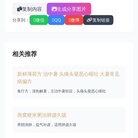
复制内容
生成分享图片
分享到：
微信
QQ
微博
复制链接
相关推荐
新鲜薄荷方 治中暑 头痛头晕恶心呕吐 大暑常见
病偏方
食疗方，清热解暑，主治中暑轻症，头痛头晕恶心呕吐
燕窝粳米粥治肺虚久咳
养阴润肺，益气补虚，适用肺虚久咳