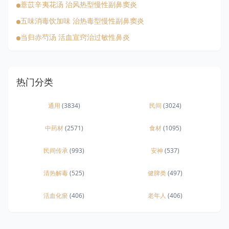
薏苡辛夷花汤 治风热型慢性副鼻窦炎
五味消毒饮加味 治热毒型慢性副鼻窦炎
当归赤芍汤 活血宣窍治过敏性鼻炎
热门分类
通用
(3834)
民间
(3024)
中药材
(2571)
食材
(1095)
民间传承
(993)
安神
(537)
清热解毒
(525)
健脾类
(497)
活血化瘀
(406)
老年人
(406)