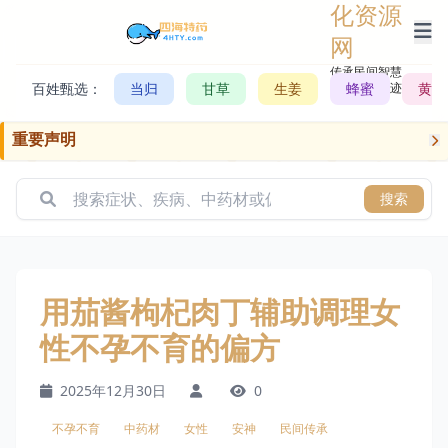
化资源
网
传承民间智慧，
百姓甄选：
当归
甘草
生姜
记录历史轨迹
蜂蜜
黄芪
重要声明
搜索
用茄酱枸杞肉丁辅助调理女
性不孕不育的偏方
2025年12月30日
0
不孕不育
中药材
女性
安神
民间传承