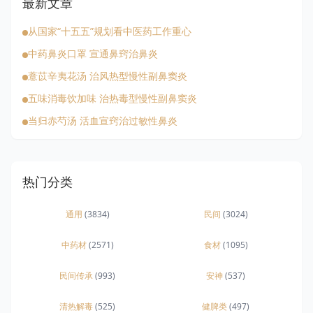
最新文章
从国家“十五五”规划看中医药工作重心
中药鼻炎口罩 宣通鼻窍治鼻炎
薏苡辛夷花汤 治风热型慢性副鼻窦炎
五味消毒饮加味 治热毒型慢性副鼻窦炎
当归赤芍汤 活血宣窍治过敏性鼻炎
热门分类
通用
(3834)
民间
(3024)
中药材
(2571)
食材
(1095)
民间传承
(993)
安神
(537)
清热解毒
(525)
健脾类
(497)