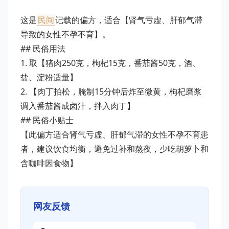
这是
民间
记载的偏方，适合【肾气亏虚、肝郁气滞
导致的女性不孕不育】。
## 民俗用法
1. 取【猪肉250克，枸杞15克，番茄酱50克，酒、
盐、淀粉适量】
2. 【肉丁拍松，腌制15分钟后炸至微黄，枸杞磨浆
调入番茄酱成卤汁，拌入肉丁】
## 民俗小贴士
【此偏方适合肾气亏虚、肝郁气滞的女性不孕不育患
者，建议饮食均衡，避免过补和熬夜，少吃胡萝卜和
含咖啡因食物】
网友反馈