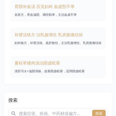
育阴补血汤 百灵妇科 血虚型不孕
名医方，养血滋阴、调经助孕，主治血虚不孕
补肾活络方 治乳腺增生 乳房胀痛结块
妇科验方，补肾活络、疏肝散结，主治乳腺增生、乳房胀痛结块
夏枯草猪肉汤治阴虚眩晕
清肝泻火+滋阴润燥，改善阴虚眩晕，适用阴虚眩晕
搜索
搜索