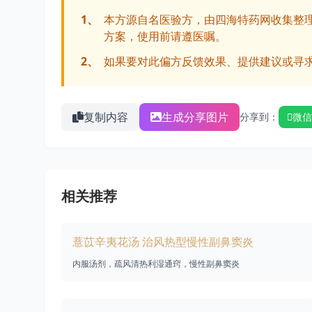
1、
本方源自名医验方，由四海特药网收集整
方案，使用前请遵医嘱。
2、
如果要对此偏方反馈效果、提供建议或寻
复制内容
生成分享图片
分享到：
微信
相关推荐
薏苡辛夷花汤 治风热型慢性副鼻窦炎
内服汤剂，疏风清热利湿通窍，慢性副鼻窦炎