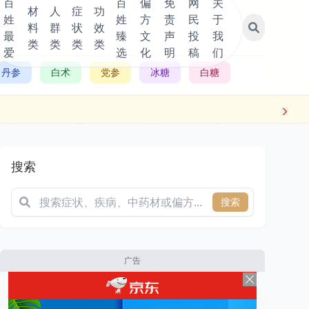
百
百
偏
免
网
关
材
人
症
功
姓
姓
方
责
民
于
料
群
状
效
最
臻
文
声
投
我
类
类
类
类
爱
选
化
明
稿
们
丹参
白术
党参
冰糖
白糖
搜索
搜索
广告