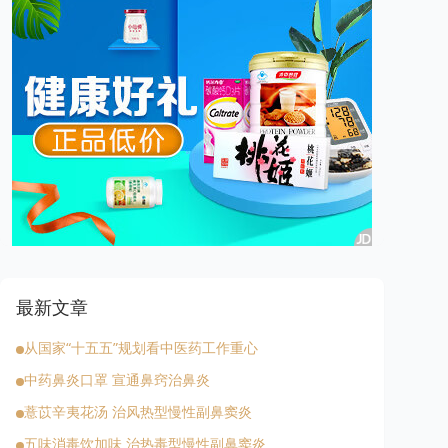
最新文章
从国家“十五五”规划看中医药工作重心
中药鼻炎口罩 宣通鼻窍治鼻炎
薏苡辛夷花汤 治风热型慢性副鼻窦炎
五味消毒饮加味 治热毒型慢性副鼻窦炎