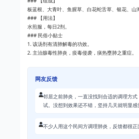
### 【组成】
板蓝根、大青叶、鱼腥草、白花蛇舌草、银花、山海
### 【用法】
水煎服，每日2剂。
### 民俗小贴士
1. 该汤剂有清肺解毒的功效。
2. 主治腺毒性肺炎，疫毒侵袭，痰热壅肺之重症。
网友反馈
邻居之前肺炎，一直没找到合适的调理方式
试。没想到效果还不错，坚持几天就明显感
不少人用这个民间方调理肺炎，反馈都很正