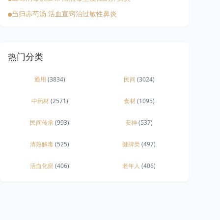
当归赤芍汤 活血宣窍治过敏性鼻炎
热门分类
通用
(3834)
民间
(3024)
中药材
(2571)
食材
(1095)
民间传承
(993)
安神
(537)
清热解毒
(525)
健脾类
(497)
活血化瘀
(406)
老年人
(406)