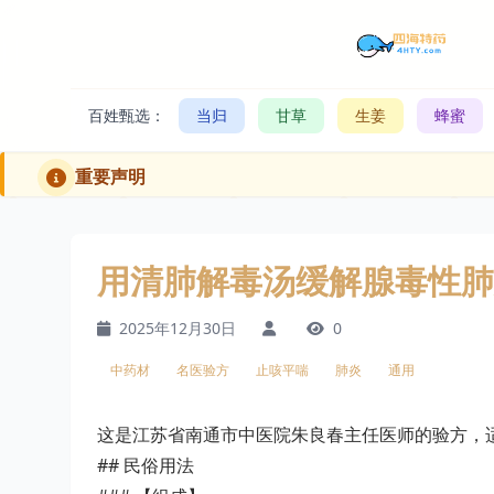
百姓甄选：
当归
甘草
生姜
蜂蜜
重要声明
用清肺解毒汤缓解腺毒性肺
2025年12月30日
0
中药材
名医验方
止咳平喘
肺炎
通用
这是江苏省南通市中医院朱良春主任医师的验方，
## 民俗用法