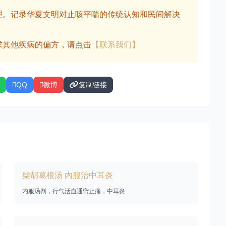
理。记录华夏文明对止咳平喘的传统认知和民间解决
求其他疾病的偏方，请点击
【联系我们】
QQ
微博
复制链接
柴胡葛根汤 内服治中耳炎
内服汤剂，行气活血通窍止痛，中耳炎