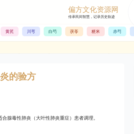
偏方文化资源网
传承民间智慧，记录历史轨迹
黄芪
川芎
白芍
茯苓
粳米
赤芍
炎的验方
适合腺毒性肺炎（大叶性肺炎重症）患者调理。