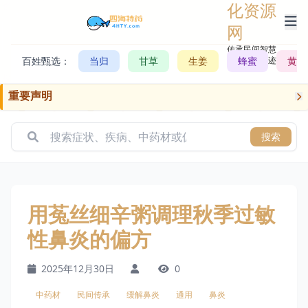
化资源
网
传承民间智慧，
百姓甄选：
当归
甘草
生姜
记录历史轨迹
蜂蜜
黄芪
重要声明
搜索
用菟丝细辛粥调理秋季过敏
性鼻炎的偏方
2025年12月30日
0
中药材
民间传承
缓解鼻炎
通用
鼻炎