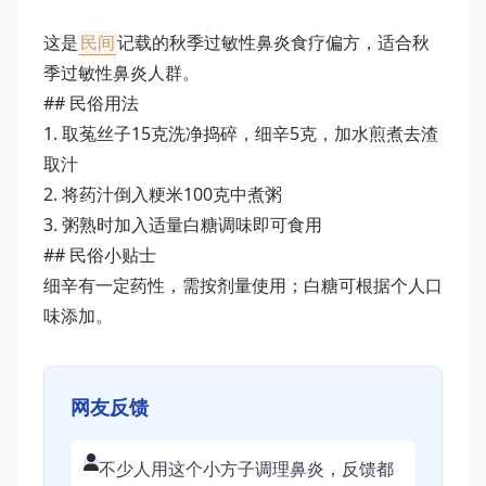
这是
民间
记载的秋季过敏性鼻炎食疗偏方，适合秋
季过敏性鼻炎人群。
## 民俗用法
1. 取菟丝子15克洗净捣碎，细辛5克，加水煎煮去渣
取汁
2. 将药汁倒入粳米100克中煮粥
3. 粥熟时加入适量白糖调味即可食用
## 民俗小贴士
细辛有一定药性，需按剂量使用；白糖可根据个人口
味添加。
网友反馈
不少人用这个小方子调理鼻炎，反馈都