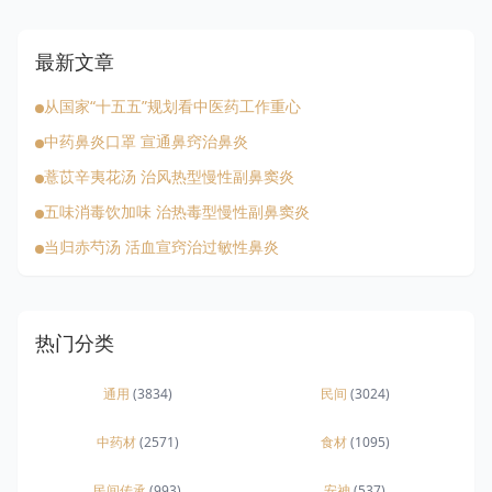
最新文章
从国家“十五五”规划看中医药工作重心
中药鼻炎口罩 宣通鼻窍治鼻炎
薏苡辛夷花汤 治风热型慢性副鼻窦炎
五味消毒饮加味 治热毒型慢性副鼻窦炎
当归赤芍汤 活血宣窍治过敏性鼻炎
热门分类
通用
(3834)
民间
(3024)
中药材
(2571)
食材
(1095)
民间传承
(993)
安神
(537)