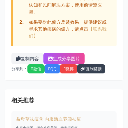
认知和民间解决方案，使用前请遵医
嘱。
2、
如果要对此偏方反馈效果、提供建议或
寻求其他疾病的偏方，请点击
【联系我
们】
复制内容
生成分享图片
分享到：
微信
QQ
微博
复制链接
相关推荐
益母草祛痘粥 内服活血养颜祛痘
内服食疗粥，活血祛痘养颜，青春痘痘痕