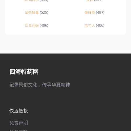
清热解毒
(525)
健脾类
(497)
活血化瘀
(406)
老年人
(406)
四海特药网
记录民俗文化，传承华夏精神
快速链接
免责声明