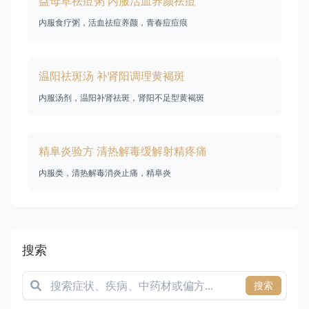
益母草祛痘粥 内服活血养颜祛痘
内服食疗粥，活血祛痘养颜，青春痘痘痕
温阳祛斑汤 补肾阳调理黄褐斑
内服汤剂，温阳补肾祛斑，肾阳不足型黄褐斑
精阜炎验方 清热解毒缓解射精疼痛
内服类，清热解毒消炎止痛，精阜炎
搜索
搜索