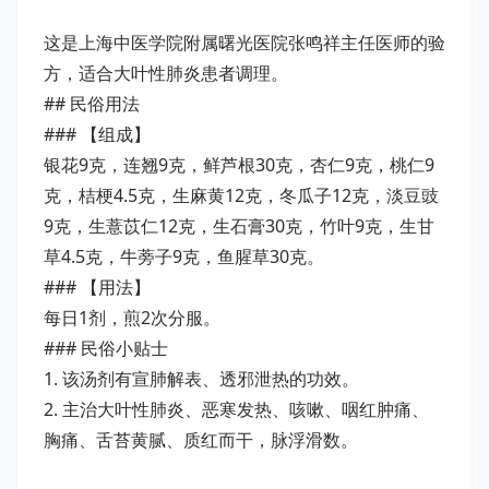
这是上海中医学院附属曙光医院张鸣祥主任医师的验
方，适合大叶性肺炎患者调理。
## 民俗用法
### 【组成】
银花9克，连翘9克，鲜芦根30克，杏仁9克，桃仁9
克，桔梗4.5克，生麻黄12克，冬瓜子12克，淡豆豉
9克，生薏苡仁12克，生石膏30克，竹叶9克，生甘
草4.5克，牛蒡子9克，鱼腥草30克。
### 【用法】
每日1剂，煎2次分服。
### 民俗小贴士
1. 该汤剂有宣肺解表、透邪泄热的功效。
2. 主治大叶性肺炎、恶寒发热、咳嗽、咽红肿痛、
胸痛、舌苔黄腻、质红而干，脉浮滑数。