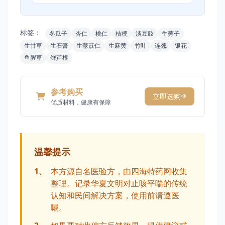
标签：
冬瓜子
杏仁
桃仁
桔梗
淡豆豉
牛蒡子
生甘草
生石膏
生薏苡仁
生麻黄
竹叶
连翘
银花
鱼腥草
鲜芦根
参考购买
立即选购
优质材料，健康有保障
温馨提示
1、
本方源自名医验方，由四海特药网收集
整理。记录华夏文明对止咳平喘的传统
认知和民间解决方案，使用前请遵医
嘱。