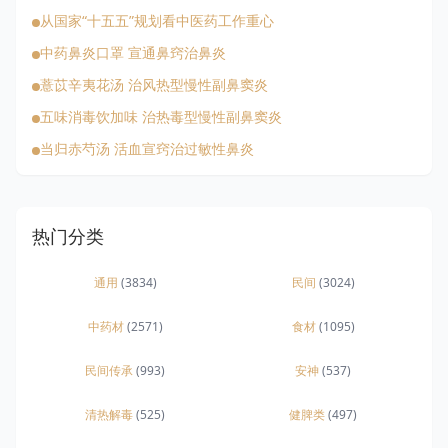
从国家“十五五”规划看中医药工作重心
中药鼻炎口罩 宣通鼻窍治鼻炎
薏苡辛夷花汤 治风热型慢性副鼻窦炎
五味消毒饮加味 治热毒型慢性副鼻窦炎
当归赤芍汤 活血宣窍治过敏性鼻炎
热门分类
通用
(3834)
民间
(3024)
中药材
(2571)
食材
(1095)
民间传承
(993)
安神
(537)
清热解毒
(525)
健脾类
(497)