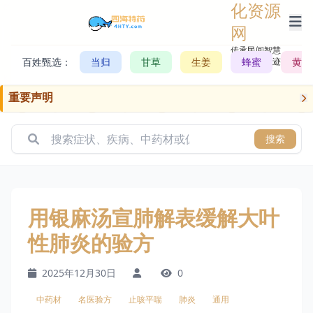
化资源
网
传承民间智慧，
百姓甄选：
当归
甘草
生姜
记录历史轨迹
蜂蜜
黄芪
重要声明
搜索
用银麻汤宣肺解表缓解大叶
性肺炎的验方
2025年12月30日
0
中药材
名医验方
止咳平喘
肺炎
通用