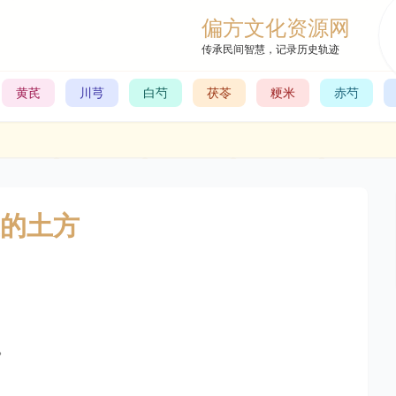
偏方文化资源网
传承民间智慧，记录历史轨迹
黄芪
川芎
白芍
茯苓
粳米
赤芍
的土方
。