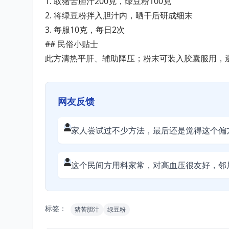
1. 取猪苦胆汁200克，绿豆粉100克
2. 将绿豆粉拌入胆汁内，晒干后研成细末
3. 每服10克，每日2次
## 民俗小贴士
此方清热平肝、辅助降压；粉末可装入胶囊服用，
网友反馈
家人尝试过不少方法，最后还是觉得这个偏
这个民间方用料家常，对高血压很友好，邻
标签：
猪苦胆汁
绿豆粉