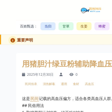
百姓甄选：
当归
甘草
生姜
蜂蜜
重要声明
用猪胆汁绿豆粉辅助降血压
2025年12月30日
0
民间传承
清热解毒
通用
食材
高血压
这是
民间
记载的高血压偏方，适合各类高血压人群
## 民俗用法