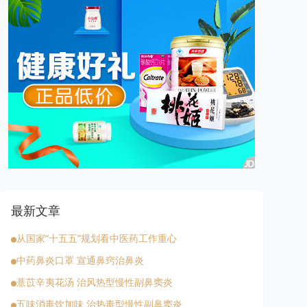
最新文章
从国家“十五五”规划看中医药工作重心
中药鼻炎口罩 宣通鼻窍治鼻炎
薏苡辛夷花汤 治风热型慢性副鼻窦炎
五味消毒饮加味 治热毒型慢性副鼻窦炎