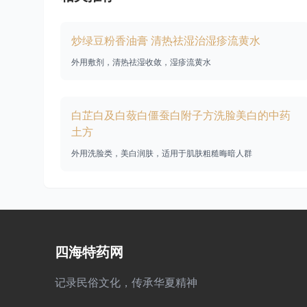
炒绿豆粉香油膏 清热祛湿治湿疹流黄水
外用敷剂，清热祛湿收敛，湿疹流黄水
白芷白及白蔹白僵蚕白附子方洗脸美白的中药
土方
外用洗脸类，美白润肤，适用于肌肤粗糙晦暗人群
四海特药网
记录民俗文化，传承华夏精神