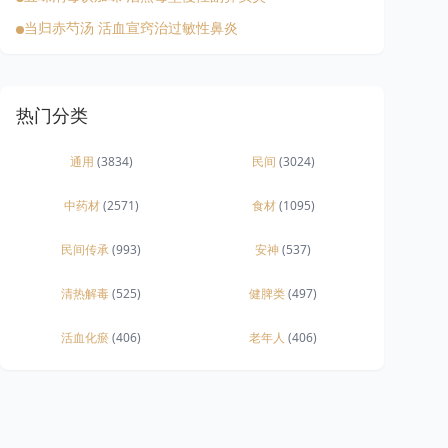
当归赤芍汤 活血宣窍治过敏性鼻炎
热门分类
通用
(3834)
民间
(3024)
中药材
(2571)
食材
(1095)
民间传承
(993)
安神
(537)
清热解毒
(525)
健脾类
(497)
活血化瘀
(406)
老年人
(406)