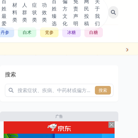
百
百
偏
免
网
关
材
人
症
功
姓
姓
方
责
民
于
料
群
状
效
最
臻
文
声
投
我
类
类
类
类
爱
选
化
明
稿
们
丹参
白术
党参
冰糖
白糖
搜索
搜索
广告