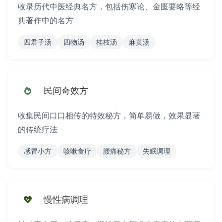
收录历代中医经典名方，包括伤寒论、金匮要略等经
典著作中的名方
《小偏方.小食物治百
老中医验方
更年期女性
成年女性
蔬果类
无原料
病》
四君子汤
四物汤
桂枝汤
麻黄汤
卧床人群
高压人群
人体组织
酒精
《本草纲目》
中医典籍
慢性病人群
肿瘤患者
更多 »
民间奇效方
美国民间
祖传偏方
产后女性
老年男性
收集民间口口相传的特效秘方，简单易做，效果显著
民间外用偏方
名医经验方
的传统疗法
血热型肿瘤患者
更多 »
感冒小方
咳嗽食疗
腰痛秘方
失眠调理
验方集锦汇编
民间生活偏方
明星
医林纂要
慢性病调理
中医民间
肿瘤效验良方