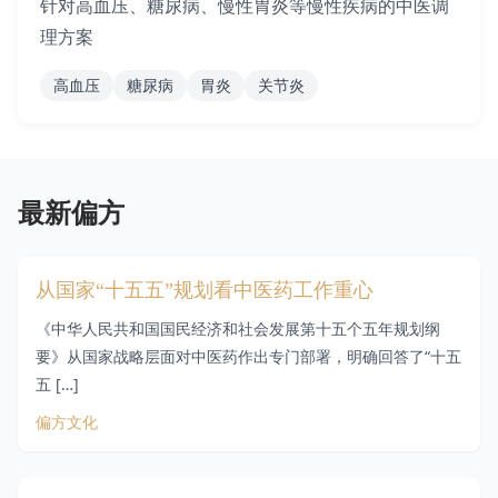
针对高血压、糖尿病、慢性胃炎等慢性疾病的中医调
理方案
临床
《太平惠民和剂局方》
高血压
糖尿病
胃炎
关节炎
本草纲目
俄罗斯民间
伤寒论
古籍验方
最新偏方
惠直堂经验方
羌族民间
从国家“十五五”规划看中医药工作重心
中国中医药报
西方民间
《中华人民共和国国民经济和社会发展第十五个五年规划纲
要》从国家战略层面对中医药作出专门部署，明确回答了“十五
国外民间
《金匮要略》
五 […]
偏方文化
中药方剂大全
隆顺榕推荐