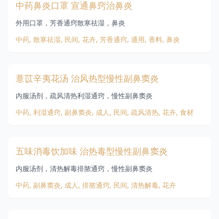
古籍改良
民间食疗偏方
中药鼻炎口罩 宣通鼻窍治鼻炎
外用口罩，芳香通窍散寒祛湿，鼻炎
名医治验良方
中医膏方
中药, 散寒祛湿, 民间, 花卉, 芳香通窍, 通用, 香料, 鼻炎
中医院主任医师验方
《备急千金要方》
薏苡辛夷花汤 治风热型慢性副鼻窦炎
老干部之家
《景岳全书》
内服汤剂，疏风清热利湿通窍，慢性副鼻窦炎
中药, 利湿通窍, 副鼻窦炎, 成人, 民间, 疏风清热, 花卉, 食材
《本草备要》
期刊文献
五味消毒饮加味 治热毒型慢性副鼻窦炎
更多 »
内服汤剂，清热解毒排脓通窍，慢性副鼻窦炎
中药, 副鼻窦炎, 成人, 排脓通窍, 民间, 清热解毒, 花卉