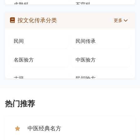
皮肤科
五官科
成人男性
产妇
医用耗材
矿物类
按文化传承分类
更多
急诊科
男科/泌尿外科
老年
育龄女性
菌菇类
中成药
民间
民间传承
中医科/治未病科
更多 »
肥胖人群
口臭人群
营养素
海产类
名医验方
中医验方
糖尿病患者
中老年
辛香类
药品类
古籍
民间验方
体弱者
成年
调味品
酒类
实用偏方验方大全
民间中医
健身人群
青年
乳制品
粮食类
热门推荐
中医传承
临床验方
亚健康人群
更年期人群
艾灸类
护肤品类
中医经典名方
民间偏方
现代名医验方
更年期
婴儿
其他
果核类