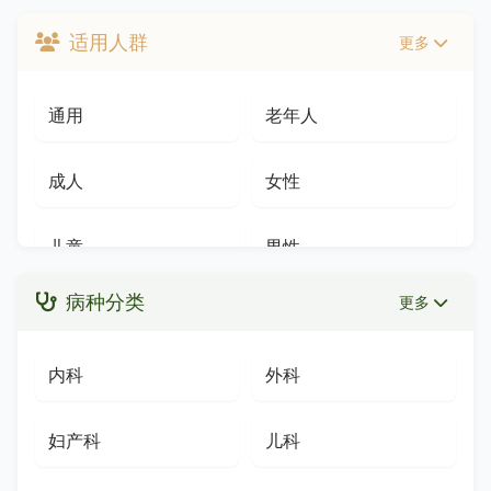
适用人群
更多
谷物类
水果类
降糖降脂降压
急救解表和解
通用
老年人
日用品
中药
美容养颜
其他功能
成人
女性
糖类
药食同源
更多 »
儿童
男性
蜂产品
动物类
病种分类
更多
孕产妇
小儿
西药
油脂类
内科
外科
体虚人群
青少年
外用制剂
饮品
妇产科
儿科
久坐人群
孕妇
坚果类
禽蛋类