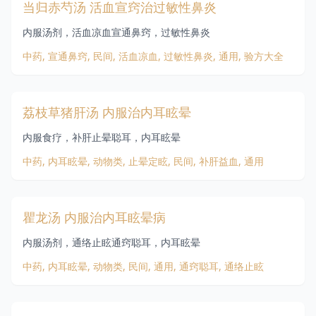
当归赤芍汤 活血宣窍治过敏性鼻炎
内服汤剂，活血凉血宣通鼻窍，过敏性鼻炎
中药, 宣通鼻窍, 民间, 活血凉血, 过敏性鼻炎, 通用, 验方大全
荔枝草猪肝汤 内服治内耳眩晕
内服食疗，补肝止晕聪耳，内耳眩晕
中药, 内耳眩晕, 动物类, 止晕定眩, 民间, 补肝益血, 通用
瞿龙汤 内服治内耳眩晕病
内服汤剂，通络止眩通窍聪耳，内耳眩晕
中药, 内耳眩晕, 动物类, 民间, 通用, 通窍聪耳, 通络止眩