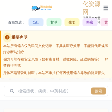
化资源
网
传承民间智慧，
百姓甄选：
当归
甘草
生姜
记录历史轨迹
蜂蜜
黄芪
重要声明
本站所有偏方仅为民间文化记录，不具备医疗效果，不能替代正规医
疗诊断与治疗
偏方可能存在安全风险（如有毒食材、过敏风险、延误病情等），严
禁自行尝试
身体不适请及时就医，本站不承担任何因使用偏方导致的健康损失
搜索