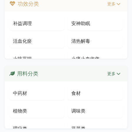
功效分类
更多
补益调理
安神助眠
活血化瘀
清热解毒
止咳平喘
止痛止血收敛
用料分类
更多
肠胃消化
祛风散寒通窍
中药材
食材
利尿排石
外用护理
植物类
调味类
固涩调理
妇科男科
理疗类
蔬菜类
抗菌抗炎抗病毒
解酒醒神