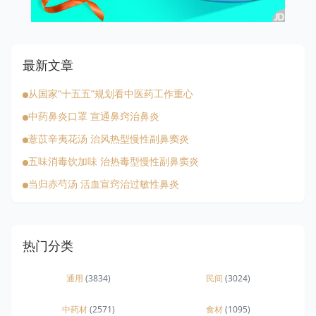
最新文章
从国家“十五五”规划看中医药工作重心
中药鼻炎口罩 宣通鼻窍治鼻炎
薏苡辛夷花汤 治风热型慢性副鼻窦炎
五味消毒饮加味 治热毒型慢性副鼻窦炎
当归赤芍汤 活血宣窍治过敏性鼻炎
热门分类
通用
(3834)
民间
(3024)
中药材
(2571)
食材
(1095)