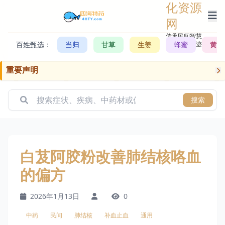
化资源
网
传承民间智慧，
百姓甄选：
当归
甘草
生姜
记录历史轨迹
蜂蜜
黄芪
重要声明
搜索
白芨阿胶粉改善肺结核咯血
的偏方
2026年1月13日
0
中药
民间
肺结核
补血止血
通用