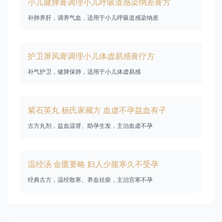
小儿健脾膏调理小儿呼吸道感染纳差膏方
补肺养肝，调养气血，适用于小儿呼吸道感染纳差
护卫屏风膏调理小儿体虚易感膏疗方
补气护卫，健脾保肺，适用于小儿体虚易感
紫石英丸 杨氏家藏方 血虚不孕益血有子
古方丸剂，益血温肾、助孕生发，主治血虚不孕
温经汤 金匮要略 妇人少腹寒久不受孕
经典古方，温经散寒、养血祛瘀，主治宫寒不孕