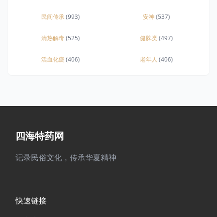
民间传承
(993)
安神
(537)
清热解毒
(525)
健脾类
(497)
活血化瘀
(406)
老年人
(406)
四海特药网
记录民俗文化，传承华夏精神
快速链接