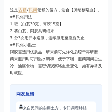
这是
古籍
/
民间
记载的偏方，适合【肺结核咯血】。
## 民俗用法
1. 取【白芨30克，阿胶15克】
2. 将白芨、阿胶共研细末
3. 分3次用开水送服，连续服用至痊愈为止
## 民俗小贴士
阿胶需选用优质品，研末前可先烊化后晾干再研磨；
药末服用时可用温水调和，便于下咽；服药期间忌生
冷、油腻食物；需密切观察咯血量变化，如有异常及
时就医。
网友反馈
来自民间的实用土方，专门调理肺结