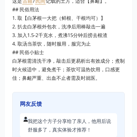
这是
古籍
/
民间
记载的土方，适合【鼻衄】。
## 民俗用法
1. 取【白茅根一大把（鲜根、干根均可）】
2. 扒去白茅根外包衣，洗净后用棒敲击一遍
3. 加入1.5-2千克水，煮沸15分钟后捞去根渣
4. 取汤当茶饮，随时服用，服完为止
## 民俗小贴士
白茅根需清洗干净，敲击后更易析出有效成分；煮制
时火候适中，避免煮干；茶饮可温热饮用，口感更
佳；鼻衄严重、出血不止者需及时就医。
网友反馈
我把这个方子分享给了亲人，他用后说
舒服多了，真实体验才推荐！