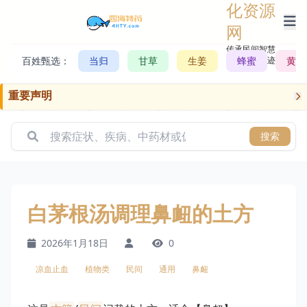
化资源
网
传承民间智慧，
百姓甄选：
当归
甘草
生姜
记录历史轨迹
蜂蜜
黄芪
重要声明
搜索
白茅根汤调理鼻衄的土方
2026年1月18日
0
凉血止血
植物类
民间
通用
鼻衄