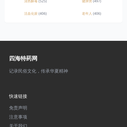
清热解毒
(525)
健脾类
(497)
活血化瘀
(406)
老年人
(406)
四海特药网
记录民俗文化，传承华夏精神
快速链接
免责声明
注意事项
关于我们