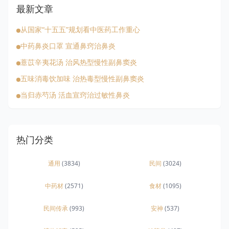
最新文章
从国家“十五五”规划看中医药工作重心
中药鼻炎口罩 宣通鼻窍治鼻炎
薏苡辛夷花汤 治风热型慢性副鼻窦炎
五味消毒饮加味 治热毒型慢性副鼻窦炎
当归赤芍汤 活血宣窍治过敏性鼻炎
热门分类
通用
(3834)
民间
(3024)
中药材
(2571)
食材
(1095)
民间传承
(993)
安神
(537)