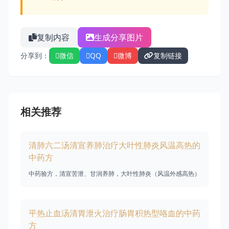
复制内容
生成分享图片
分享到：
微信
QQ
微博
复制链接
相关推荐
清肺六二汤清宣养肺治疗大叶性肺炎风温高热的
中药方
中药验方，清宣苦泄、甘润养肺，大叶性肺炎（风温外感高热）
平热止血汤清胃泄火治疗肠胃积热型咯血的中药
方