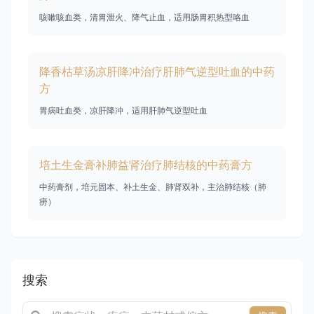
咳嗽咳血类，清胃泄火、降气止血，适用肠胃积热型咯血
降香枯草汤凉肝降冲治疗肝肺气逆型吐血的中药
方
胃病吐血类，凉肝降冲，适用肝肺气逆型吐血
培土生金膏补肺益肾治疗肺结核的中药膏方
中药膏剂，培元固本、补土生金、肺肾双补，主治肺结核（肺
痨）
搜索