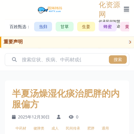
化资源
网
传承民间智慧，
百姓甄选：
当归
甘草
生姜
记录历史轨迹
蜂蜜
黄芪
重要声明
搜索
半夏汤燥湿化痰治肥胖的内
服偏方
2025年12月30日
0
中药材
健脾类
成人
民间传承
肥胖
通用