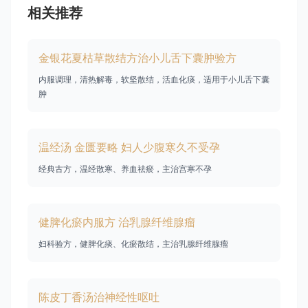
相关推荐
金银花夏枯草散结方治小儿舌下囊肿验方
内服调理，清热解毒，软坚散结，活血化痰，适用于小儿舌下囊
肿
温经汤 金匮要略 妇人少腹寒久不受孕
经典古方，温经散寒、养血祛瘀，主治宫寒不孕
健脾化瘀内服方 治乳腺纤维腺瘤
妇科验方，健脾化痰、化瘀散结，主治乳腺纤维腺瘤
陈皮丁香汤治神经性呕吐