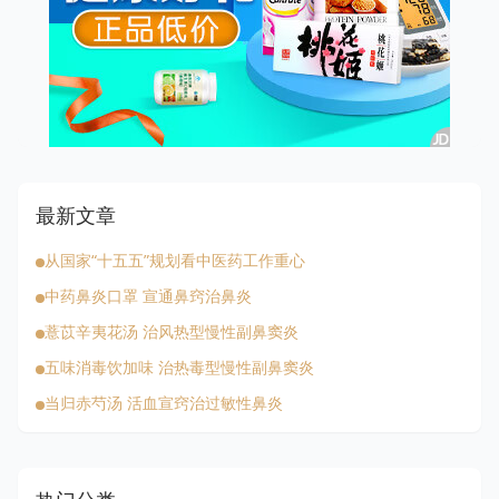
最新文章
从国家“十五五”规划看中医药工作重心
中药鼻炎口罩 宣通鼻窍治鼻炎
薏苡辛夷花汤 治风热型慢性副鼻窦炎
五味消毒饮加味 治热毒型慢性副鼻窦炎
当归赤芍汤 活血宣窍治过敏性鼻炎