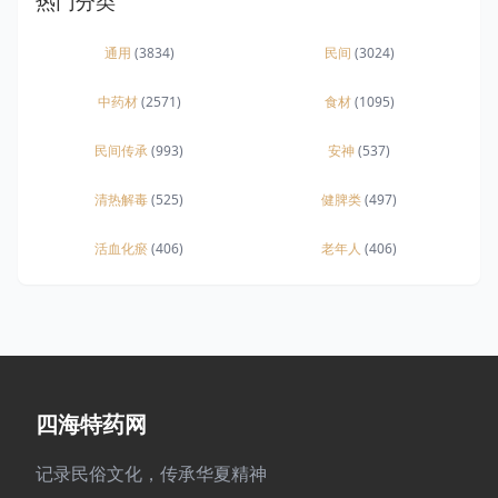
热门分类
通用
(3834)
民间
(3024)
中药材
(2571)
食材
(1095)
民间传承
(993)
安神
(537)
清热解毒
(525)
健脾类
(497)
活血化瘀
(406)
老年人
(406)
四海特药网
记录民俗文化，传承华夏精神