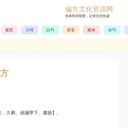
偏方文化资源网
传承民间智慧，记录历史轨迹
黄芪
川芎
白芍
茯苓
粳米
赤芍
方
疟、久痢、崩漏带下、瘰疬】。