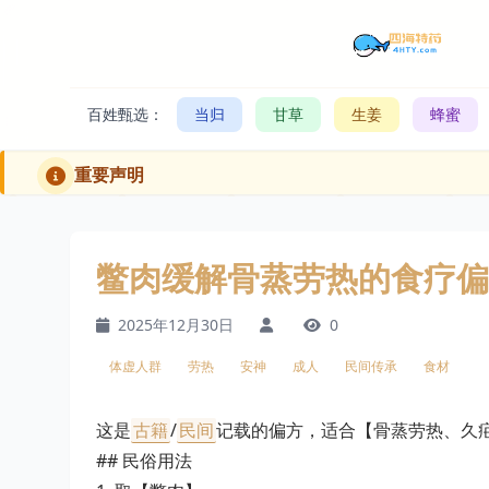
百姓甄选：
当归
甘草
生姜
蜂蜜
重要声明
鳖肉缓解骨蒸劳热的食疗偏
2025年12月30日
0
体虚人群
劳热
安神
成人
民间传承
食材
这是
古籍
/
民间
记载的偏方，适合【骨蒸劳热、久
## 民俗用法