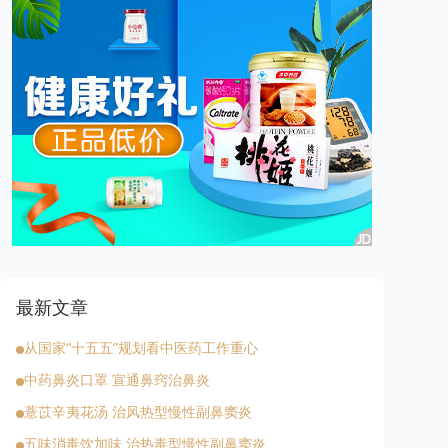
最新文章
从国家“十五五”规划看中医药工作重心
中药鼻炎口罩 宣通鼻窍治鼻炎
薏苡辛夷花汤 治风热型慢性副鼻窦炎
五味消毒饮加味 治热毒型慢性副鼻窦炎