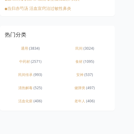
当归赤芍汤 活血宣窍治过敏性鼻炎
热门分类
通用
(3834)
民间
(3024)
中药材
(2571)
食材
(1095)
民间传承
(993)
安神
(537)
清热解毒
(525)
健脾类
(497)
活血化瘀
(406)
老年人
(406)