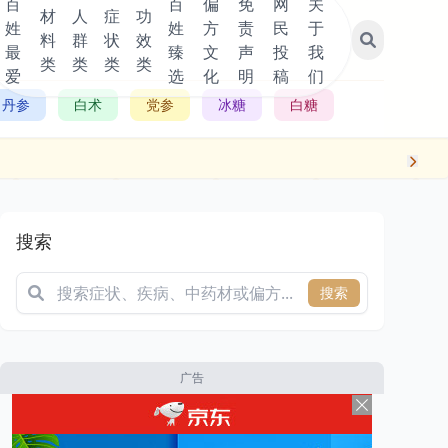
百
百
偏
免
网
关
材
人
症
功
姓
姓
方
责
民
于
料
群
状
效
最
臻
文
声
投
我
类
类
类
类
爱
选
化
明
稿
们
丹参
白术
党参
冰糖
白糖
搜索
搜索
广告