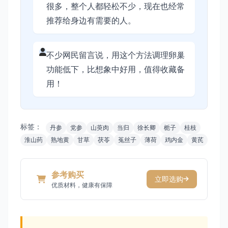
很多，整个人都轻松不少，现在也经常
推荐给身边有需要的人。
不少网民留言说，用这个方法调理卵巢
功能低下，比想象中好用，值得收藏备
用！
标签：
丹参
党参
山萸肉
当归
徐长卿
栀子
桂枝
淮山药
熟地黄
甘草
茯苓
菟丝子
薄荷
鸡内金
黄芪
参考购买
立即选购
优质材料，健康有保障