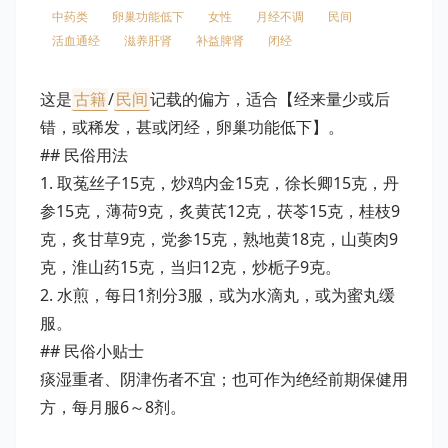
中药类
卵巢功能低下
女性
月经不调
民间
活血通经
滋养肝肾
补益脾肾
闭经
这是
古籍
/
民间
记载的偏方，适合【经来量少或后
错，或稀发，甚或闭经，卵巢功能低下】。
## 民俗用法
1. 取菟丝子15克，炒鸡内金15克，徐长卿15克，丹
参15克，薄荷9克，炙黄芪12克，茯苓15克，桂枝9
克，炙甘草9克，党参15克，熟地黄18克，山萸肉9
克，淮山药15克，当归12克，炒栀子9克。
2. 水煎，每日1剂分3服，或为水滴丸，或为蜜丸缓
服。
## 民俗小贴士
痰湿重者、阴津伤者不宜；也可作为绝经前期保健用
方，每月服6～8剂。