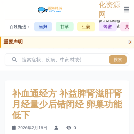
化资源
网
传承民间智慧，
百姓甄选：
当归
甘草
生姜
记录历史轨迹
蜂蜜
黄芪
重要声明
搜索
补血通经方 补益脾肾滋肝肾
月经量少后错闭经 卵巢功能
低下
2026年2月16日
0