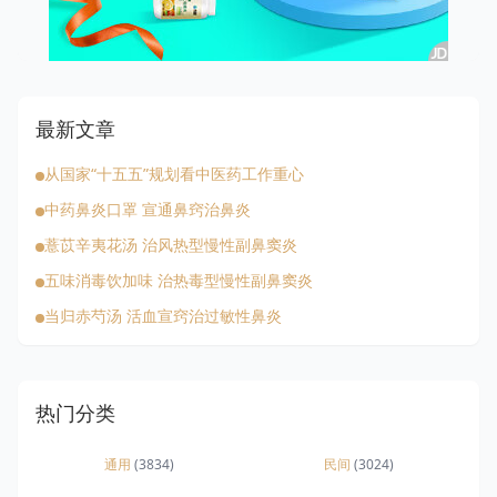
最新文章
从国家“十五五”规划看中医药工作重心
中药鼻炎口罩 宣通鼻窍治鼻炎
薏苡辛夷花汤 治风热型慢性副鼻窦炎
五味消毒饮加味 治热毒型慢性副鼻窦炎
当归赤芍汤 活血宣窍治过敏性鼻炎
热门分类
通用
(3834)
民间
(3024)