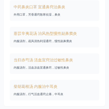
中药鼻炎口罩 宣通鼻窍治鼻炎
外用口罩，芳香通窍散寒祛湿，鼻炎
薏苡辛夷花汤 治风热型慢性副鼻窦炎
内服汤剂，疏风清热利湿通窍，慢性副鼻窦炎
当归赤芍汤 活血宣窍治过敏性鼻炎
内服汤剂，活血凉血宣通鼻窍，过敏性鼻炎
柴胡葛根汤 内服治中耳炎
内服汤剂，行气活血通窍止痛，中耳炎