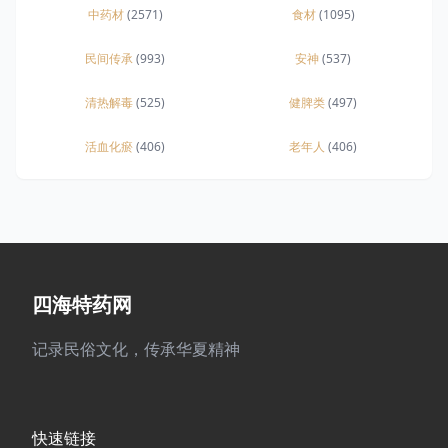
中药材
(2571)
食材
(1095)
民间传承
(993)
安神
(537)
清热解毒
(525)
健脾类
(497)
活血化瘀
(406)
老年人
(406)
四海特药网
记录民俗文化，传承华夏精神
快速链接