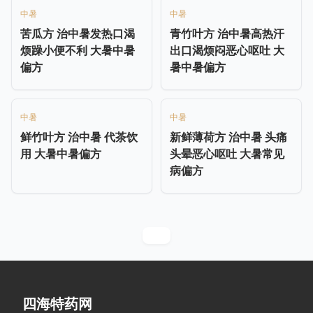
中暑
中暑
苦瓜方 治中暑发热口渴
青竹叶方 治中暑高热汗
烦躁小便不利 大暑中暑
出口渴烦闷恶心呕吐 大
偏方
暑中暑偏方
中暑
中暑
鲜竹叶方 治中暑 代茶饮
新鲜薄荷方 治中暑 头痛
用 大暑中暑偏方
头晕恶心呕吐 大暑常见
病偏方
四海特药网