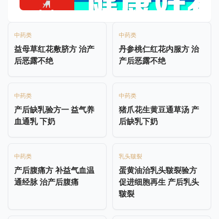
中药类
中药类
益母草红花敷脐方 治产
丹参桃仁红花内服方 治
后恶露不绝
产后恶露不绝
中药类
中药类
产后缺乳验方一 益气养
猪爪花生黄豆通草汤 产
血通乳 下奶
后缺乳下奶
中药类
乳头皲裂
产后腹痛方 补益气血温
蛋黄油治乳头皲裂验方
通经脉 治产后腹痛
促进细胞再生 产后乳头
皲裂