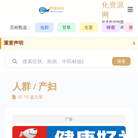
化资源
网
传承民间智慧，
百姓甄选：
当归
甘草
生姜
记录历史轨迹
蜂蜜
黄芪
重要声明
搜索
人群
/ 产妇
共 10 篇文章
广告