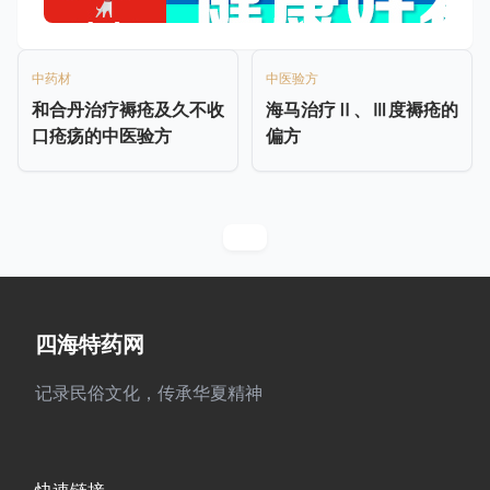
中药材
中医验方
和合丹治疗褥疮及久不收
海马治疗Ⅱ、Ⅲ度褥疮的
口疮疡的中医验方
偏方
四海特药网
记录民俗文化，传承华夏精神