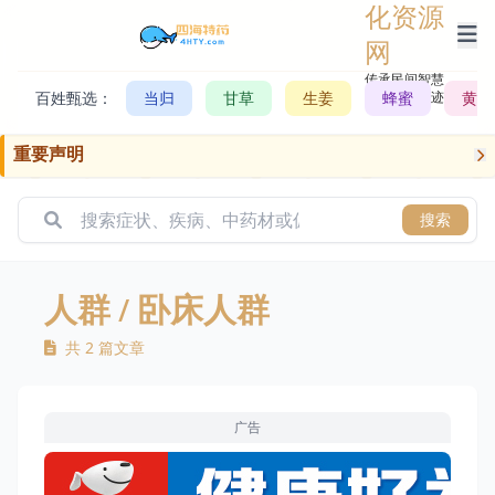
化资源
网
传承民间智慧，
百姓甄选：
当归
甘草
生姜
记录历史轨迹
蜂蜜
黄芪
重要声明
搜索
人群
/ 卧床人群
共 2 篇文章
广告