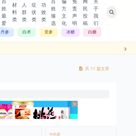
百
百
偏
免
网
关
材
人
症
功
姓
姓
方
责
民
于
料
群
状
效
最
臻
文
声
投
我
类
类
类
类
爱
选
化
明
稿
们
丹参
白术
党参
冰糖
白糖
共 11 篇文章
中药类