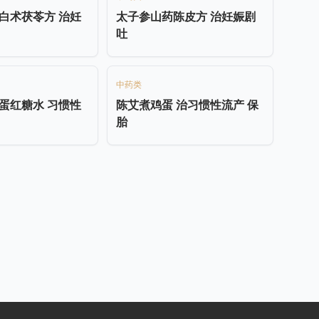
白术茯苓方 治妊
太子参山药陈皮方 治妊娠剧
吐
中药类
蛋红糖水 习惯性
陈艾煮鸡蛋 治习惯性流产 保
胎