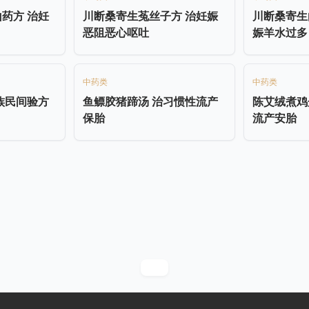
药方 治妊
川断桑寄生菟丝子方 治妊娠
川断桑寄生
恶阻恶心呕吐
娠羊水过多
中药类
中药类
族民间验方
鱼鳔胶猪蹄汤 治习惯性流产
陈艾绒煮鸡
保胎
流产安胎