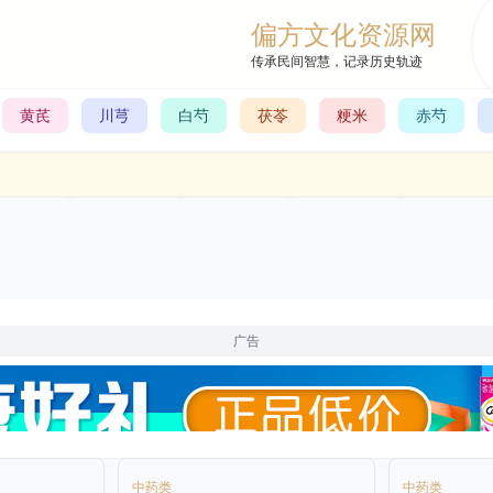
偏方文化资源网
传承民间智慧，记录历史轨迹
黄芪
川芎
白芍
茯苓
粳米
赤芍
广告
中药类
中药类