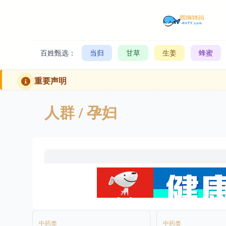
百姓甄选：
当归
甘草
生姜
蜂蜜
重要声明
人群
/ 孕妇
中药类
中药类