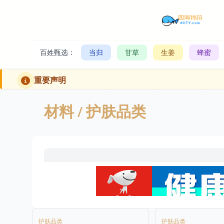
百姓甄选：
当归
甘草
生姜
蜂蜜
重要声明
材料
/ 护肤品类
护肤品类
护肤品类