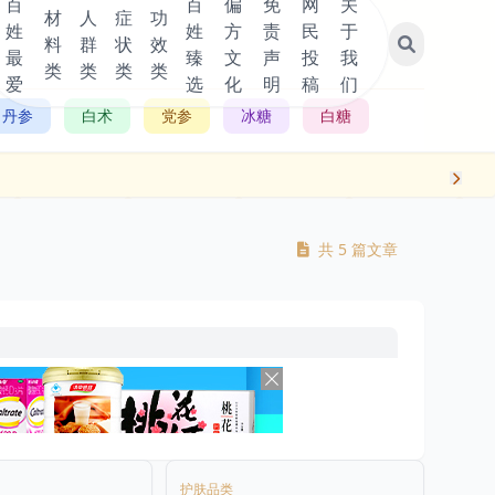
百
百
偏
免
网
关
材
人
症
功
姓
姓
方
责
民
于
料
群
状
效
最
臻
文
声
投
我
类
类
类
类
爱
选
化
明
稿
们
丹参
白术
党参
冰糖
白糖
共 5 篇文章
护肤品类