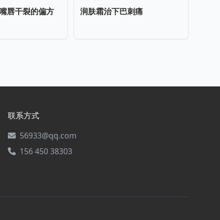
嘴唇干裂的偏方
润肤霜治下巴刺痛
联系方式
56933@qq.com
156 450 38303