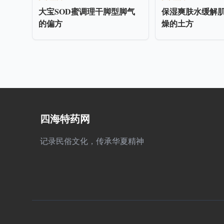
大宝SOD蜜调理干脚型脚气
保湿爽肤水缓解
的偏方
燥的土方
四海特药网
记录民俗文化，传承华夏精神