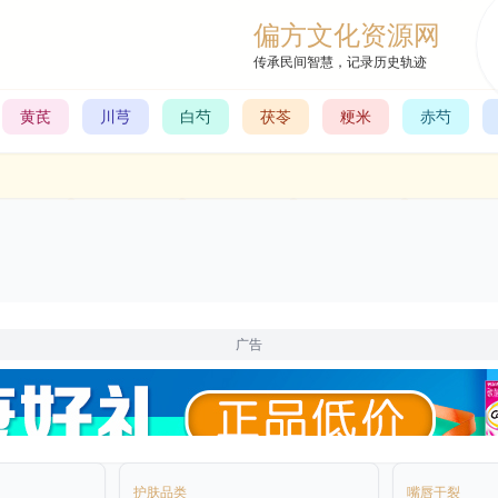
偏方文化资源网
传承民间智慧，记录历史轨迹
黄芪
川芎
白芍
茯苓
粳米
赤芍
广告
护肤品类
嘴唇干裂