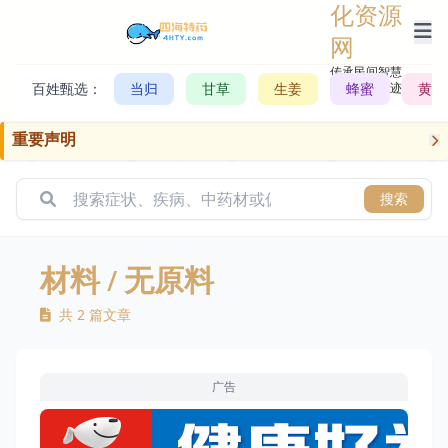
化资源
网
传承民间智慧，
百姓甄选：
当归
甘草
生姜
记录历史轨迹
蜂蜜
黄芪
重要声明
搜索
材料
/ 无原料
共 2 篇文章
广告