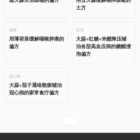
土方
发烧
化浊
用薄荷茶缓解咽喉肿痛的
大蒜+红糖+米醋降压辅
偏方
治各型高血压病的糖醋浸
泡偏方
冠心病
大蒜+茄子通络散瘀辅治
冠心病的家常食疗偏方