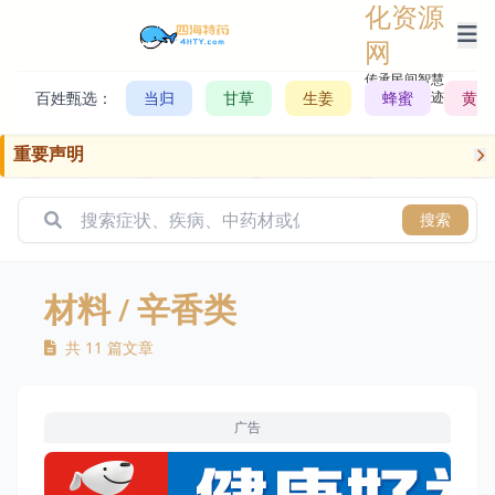
化资源
网
传承民间智慧，
百姓甄选：
当归
甘草
生姜
记录历史轨迹
蜂蜜
黄芪
重要声明
搜索
材料
/ 辛香类
共 11 篇文章
广告