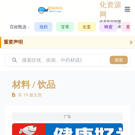
化资源
网
传承民间智慧，
百姓甄选：
当归
甘草
生姜
记录历史轨迹
蜂蜜
黄芪
重要声明
搜索
材料
/ 饮品
共 19 篇文章
广告