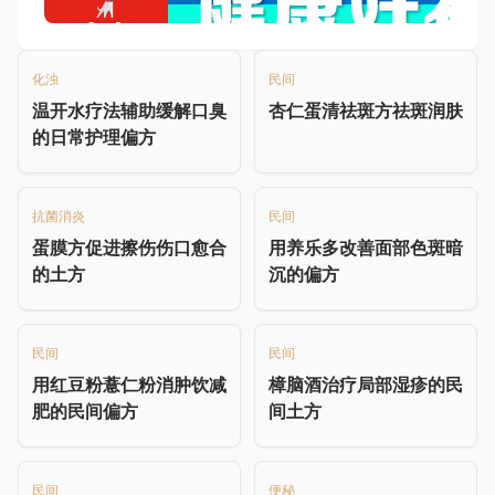
化浊
民间
温开水疗法辅助缓解口臭
杏仁蛋清祛斑方祛斑润肤
的日常护理偏方
抗菌消炎
民间
蛋膜方促进擦伤伤口愈合
用养乐多改善面部色斑暗
的土方
沉的偏方
民间
民间
用红豆粉薏仁粉消肿饮减
樟脑酒治疗局部湿疹的民
肥的民间偏方
间土方
民间
便秘