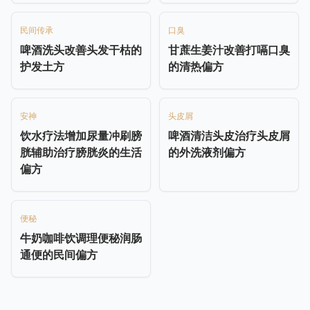
民间传承
口臭
啤酒洗头改善头发干枯的
甘蔗生姜汁改善打嗝口臭
护发土方
的清热偏方
安神
头皮屑
饮水疗法增加尿量冲刷膀
啤酒清洁头皮治疗头皮屑
胱辅助治疗膀胱炎的生活
的外洗液剂偏方
偏方
便秘
牛奶咖啡饮调理便秘润肠
通便的民间偏方