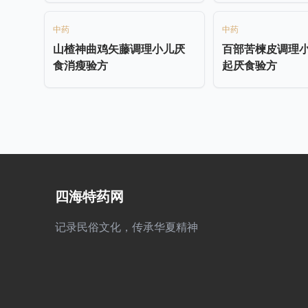
中药
中药
山楂神曲鸡矢藤调理小儿厌
百部苦楝皮调理
食消瘦验方
起厌食验方
四海特药网
记录民俗文化，传承华夏精神