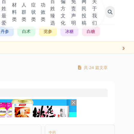
百
百
偏
免
网
关
材
人
症
功
姓
姓
方
责
民
于
料
群
状
效
最
臻
文
声
投
我
类
类
类
类
爱
选
化
明
稿
们
丹参
白术
党参
冰糖
白糖
共 24 篇文章
中药