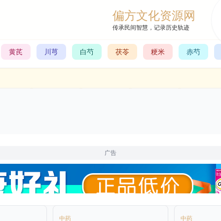
偏方文化资源网
传承民间智慧，记录历史轨迹
黄芪
川芎
白芍
茯苓
粳米
赤芍
广告
中药
中药