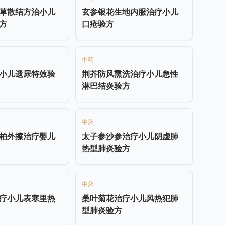
草散结方治小儿
玄参银花生地内服治疗小儿
方
口疮验方
中药
小儿遗尿特效验
荆芥防风熏洗治疗小儿急性
淋巴结炎验方
中药
柏外擦治疗婴儿
太子参沙参治疗小儿阴虚肺
热型肺炎验方
中药
疗小儿表寒里热
桑叶菊花治疗小儿风热犯肺
型肺炎验方