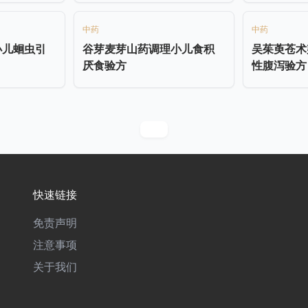
中药
中药
小儿蛔虫引
谷芽麦芽山药调理小儿食积
吴茱萸苍术
厌食验方
性腹泻验方
快速链接
免责声明
注意事项
关于我们