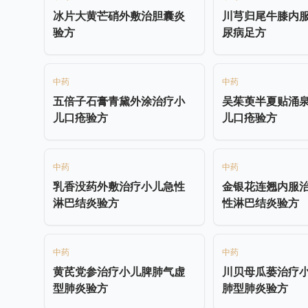
冰片大黄芒硝外敷治胆囊炎
川芎归尾牛膝内
验方
尿病足方
中药
中药
五倍子石膏青黛外涂治疗小
吴茱萸半夏贴涌
儿口疮验方
儿口疮验方
中药
中药
乳香没药外敷治疗小儿急性
金银花连翘内服
淋巴结炎验方
性淋巴结炎验方
中药
中药
黄芪党参治疗小儿脾肺气虚
川贝母瓜蒌治疗
型肺炎验方
肺型肺炎验方