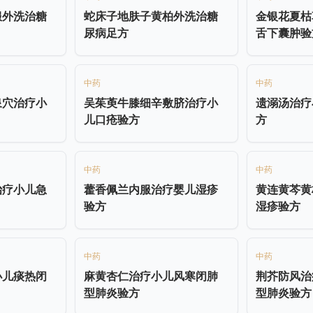
服外洗治糖
蛇床子地肤子黄柏外洗治糖
金银花夏枯
尿病足方
舌下囊肿验
中药
中药
泉穴治疗小
吴茱萸牛膝细辛敷脐治疗小
遗溺汤治疗
儿口疮验方
方
中药
中药
治疗小儿急
藿香佩兰内服治疗婴儿湿疹
黄连黄芩黄
验方
湿疹验方
中药
中药
小儿痰热闭
麻黄杏仁治疗小儿风寒闭肺
荆芥防风治
型肺炎验方
型肺炎验方