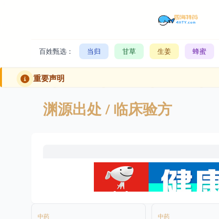
百姓甄选：
当归
甘草
生姜
蜂蜜
重要声明
渊源出处
/ 临床验方
中药
中药