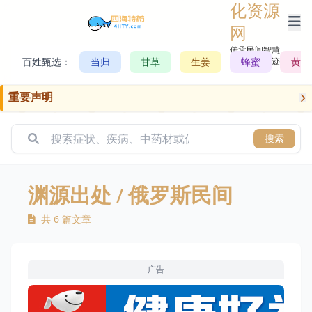
化资源
网
传承民间智慧，
百姓甄选：
当归
甘草
生姜
记录历史轨迹
蜂蜜
黄芪
重要声明
搜索
渊源出处
/ 俄罗斯民间
共 6 篇文章
广告