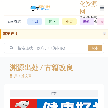
化资源
网
传承民间智慧，
百姓甄选：
当归
甘草
生姜
记录历史轨迹
蜂蜜
黄芪
重要声明
搜索
渊源出处
/ 古籍改良
共 4 篇文章
广告