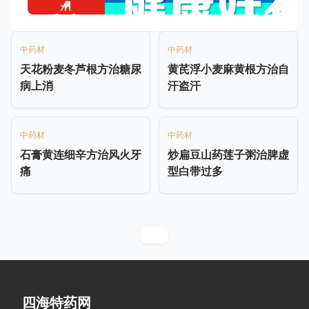
中药材
中药材
天花粉麦冬芦根方治糖尿
黄芪浮小麦麻黄根方治自
病上消
汗盗汗
中药材
中药材
石膏黄连细辛方治风火牙
炒扁豆山药莲子粥治脾虚
痛
型白带过多
四海特药网