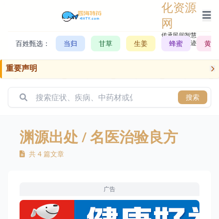
化资源
网
传承民间智慧，
百姓甄选：
当归
甘草
生姜
记录历史轨迹
蜂蜜
黄芪
重要声明
搜索
渊源出处
/ 名医治验良方
共 4 篇文章
广告