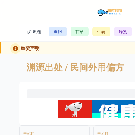
百姓甄选：
当归
甘草
生姜
蜂蜜
重要声明
渊源出处
/ 民间外用偏方
中药材
中药材