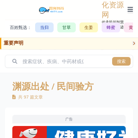
化资源
网
传承民间智慧，
百姓甄选：
当归
甘草
生姜
记录历史轨迹
蜂蜜
黄芪
重要声明
搜索
渊源出处
/ 民间验方
共 97 篇文章
广告