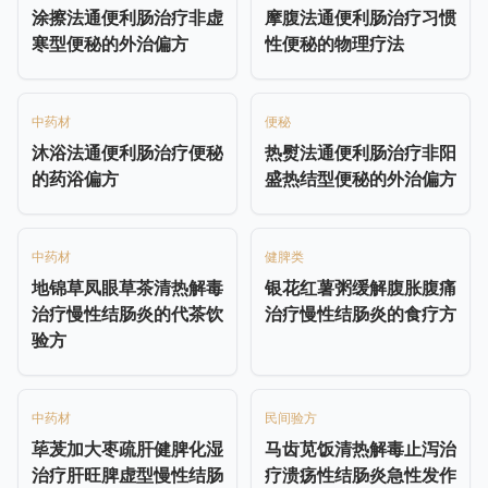
涂擦法通便利肠治疗非虚
摩腹法通便利肠治疗习惯
寒型便秘的外治偏方
性便秘的物理疗法
中药材
便秘
沐浴法通便利肠治疗便秘
热熨法通便利肠治疗非阳
的药浴偏方
盛热结型便秘的外治偏方
中药材
健脾类
地锦草凤眼草茶清热解毒
银花红薯粥缓解腹胀腹痛
治疗慢性结肠炎的代茶饮
治疗慢性结肠炎的食疗方
验方
中药材
民间验方
荜茇加大枣疏肝健脾化湿
马齿苋饭清热解毒止泻治
治疗肝旺脾虚型慢性结肠
疗溃疡性结肠炎急性发作