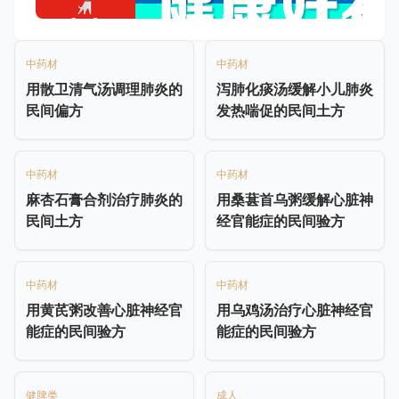
中药材
中药材
用散卫清气汤调理肺炎的
泻肺化痰汤缓解小儿肺炎
民间偏方
发热喘促的民间土方
中药材
中药材
麻杏石膏合剂治疗肺炎的
用桑葚首乌粥缓解心脏神
民间土方
经官能症的民间验方
中药材
中药材
用黄芪粥改善心脏神经官
用乌鸡汤治疗心脏神经官
能症的民间验方
能症的民间验方
健脾类
成人