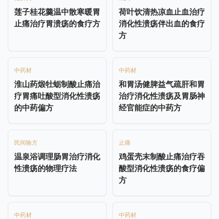
莲子桂花羹温中散寒暖胃
荷叶饮清热凉血止血治疗
止痛治疗胃溃疡的食疗方
消化性溃疡伴出血的食疗
方
中药材
中药材
淮山药煅牡蛎制酸止痛治
和胃汤健脾益气疏肝和胃
疗胃痛吐酸型消化性溃疡
治疗消化性溃疡及胃肠神
的中药偏方
经官能症的中药方
民间验方
止痛
温泉浴调理肠胃治疗消化
鸡蛋壳末制酸止痛治疗吞
性溃疡的物理疗法
酸型消化性溃疡的食疗偏
方
中药材
中药材