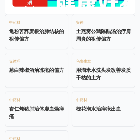
中药材
安神
龟粉苦荞麦根治肺结核的
土燕窝公鸡陈醋汤治疗肩
祖传偏方
周炎的祖传偏方
促循环
乌发生发
葱白辣椒酒治冻疮的偏方
用淘米水洗头发改善发质
干枯的土方
中药材
中药材
杏仁炖猪肘治体虚血燥痔
槐花泡水治痔疮出血
疮
中药材