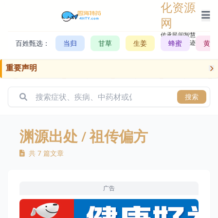
化资源
网
传承民间智慧，
百姓甄选：
当归
甘草
生姜
记录历史轨迹
蜂蜜
黄芪
重要声明
搜索
渊源出处
/ 祖传偏方
共 7 篇文章
广告