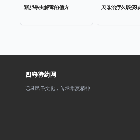
猪胆杀虫解毒的偏方
贝母治疗久咳痰
四海特药网
记录民俗文化，传承华夏精神