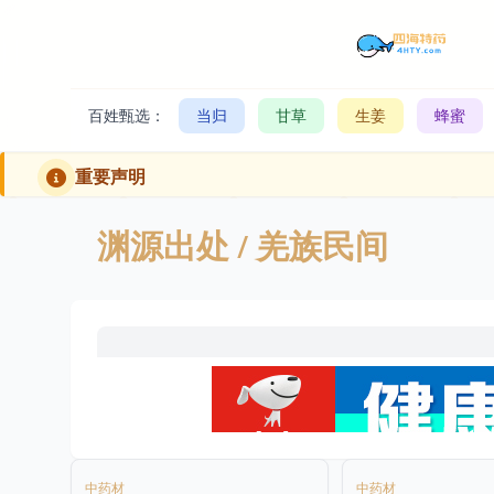
百姓甄选：
当归
甘草
生姜
蜂蜜
重要声明
渊源出处
/ 羌族民间
中药材
中药材