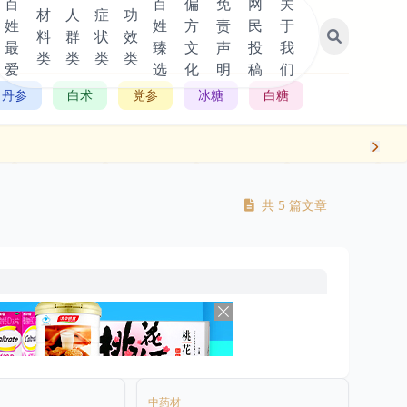
百
百
偏
免
网
关
材
人
症
功
姓
姓
方
责
民
于
料
群
状
效
最
臻
文
声
投
我
类
类
类
类
爱
选
化
明
稿
们
丹参
白术
党参
冰糖
白糖
共 5 篇文章
中药材