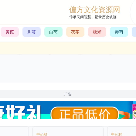
偏方文化资源网
传承民间智慧，记录历史轨迹
黄芪
川芎
白芍
茯苓
粳米
赤芍
广告
中药材
中药材