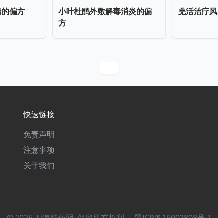
喘的偏方
小叶杜鹃外敷解毒消炎的偏
羌活治疗风
方
快速链接
免责声明
注意事项
关于我们
© 2026 四海特药网. 保留所有权利. |
黑ICP备16002808号-1