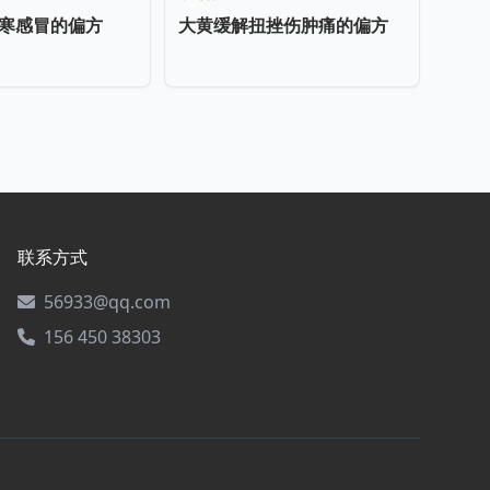
寒感冒的偏方
大黄缓解扭挫伤肿痛的偏方
联系方式
56933@qq.com
156 450 38303