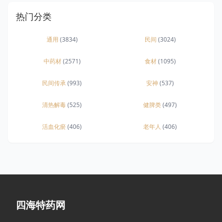
热门分类
通用
(3834)
民间
(3024)
中药材
(2571)
食材
(1095)
民间传承
(993)
安神
(537)
清热解毒
(525)
健脾类
(497)
活血化瘀
(406)
老年人
(406)
四海特药网