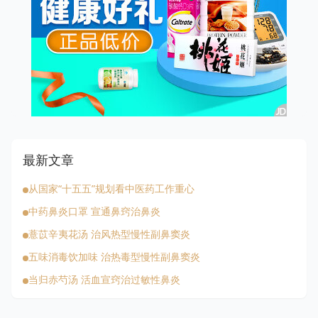
最新文章
从国家“十五五”规划看中医药工作重心
中药鼻炎口罩 宣通鼻窍治鼻炎
薏苡辛夷花汤 治风热型慢性副鼻窦炎
五味消毒饮加味 治热毒型慢性副鼻窦炎
当归赤芍汤 活血宣窍治过敏性鼻炎