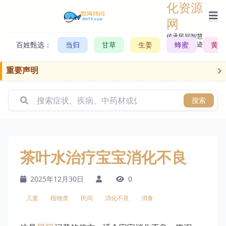
化资源
网
传承民间智慧，
百姓甄选：
当归
甘草
生姜
记录历史轨迹
蜂蜜
黄芪
重要声明
搜索
茶叶水治疗宝宝消化不良
2025年12月30日
0
儿童
植物类
民间
消化不良
消食