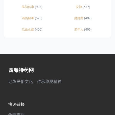
民间传承
(993)
安神
(537)
清热解毒
(525)
健脾类
(497)
活血化瘀
(406)
老年人
(406)
四海特药网
记录民俗文化，传承华夏精神
快速链接
免责声明