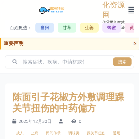
化资源
网
传承民间智慧，
百姓甄选：
当归
甘草
生姜
记录历史轨迹
蜂蜜
黄芪
重要声明
搜索
陈面引子花椒方外敷调理踝
关节扭伤的中药偏方
2025年12月30日
0
成人
止痛
民间传承
调味类
踝关节扭伤
通用