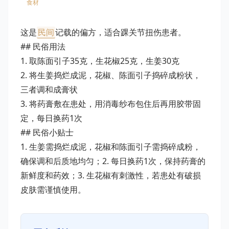
食材
这是
民间
记载的偏方，适合踝关节扭伤患者。
## 民俗用法
1. 取陈面引子35克，生花椒25克，生姜30克
2. 将生姜捣烂成泥，花椒、陈面引子捣碎成粉状，
三者调和成膏状
3. 将药膏敷在患处，用消毒纱布包住后再用胶带固
定，每日换药1次
## 民俗小贴士
1. 生姜需捣烂成泥，花椒和陈面引子需捣碎成粉，
确保调和后质地均匀；2. 每日换药1次，保持药膏的
新鲜度和药效；3. 生花椒有刺激性，若患处有破损
皮肤需谨慎使用。