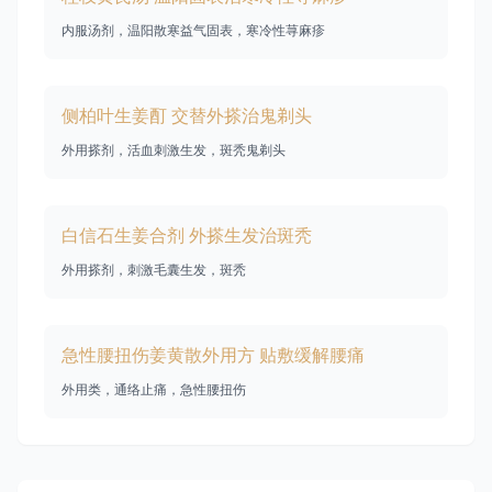
内服汤剂，温阳散寒益气固表，寒冷性荨麻疹
侧柏叶生姜酊 交替外搽治鬼剃头
外用搽剂，活血刺激生发，斑秃鬼剃头
白信石生姜合剂 外搽生发治斑秃
外用搽剂，刺激毛囊生发，斑秃
急性腰扭伤姜黄散外用方 贴敷缓解腰痛
外用类，通络止痛，急性腰扭伤