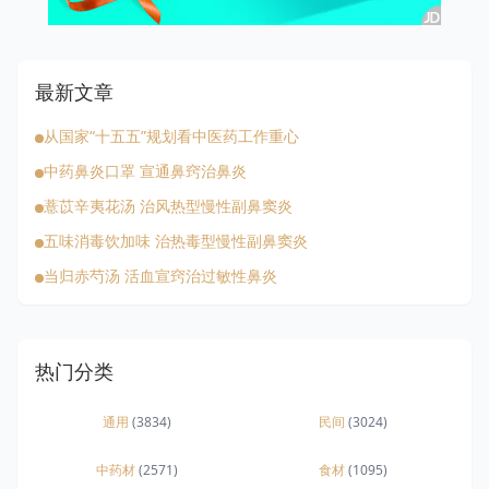
最新文章
从国家“十五五”规划看中医药工作重心
中药鼻炎口罩 宣通鼻窍治鼻炎
薏苡辛夷花汤 治风热型慢性副鼻窦炎
五味消毒饮加味 治热毒型慢性副鼻窦炎
当归赤芍汤 活血宣窍治过敏性鼻炎
热门分类
通用
(3834)
民间
(3024)
中药材
(2571)
食材
(1095)