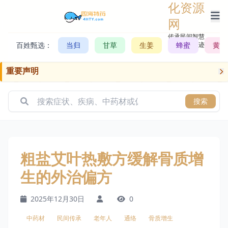
化资源
网
传承民间智慧，
百姓甄选：
当归
甘草
生姜
记录历史轨迹
蜂蜜
黄芪
重要声明
搜索
粗盐艾叶热敷方缓解骨质增
生的外治偏方
2025年12月30日
0
中药材
民间传承
老年人
通络
骨质增生