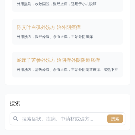
外用熏洗，收敛固脱，温经止痛，适用于小儿脱肛
陈艾叶白矾外洗方 治外阴瘙痒
外用洗方，温经燥湿、杀虫止痒，主治外阴瘙痒
蛇床子苦参外洗方 治阴痒外阴阴道瘙痒
外用洗方，清热燥湿、杀虫止痒，主治外阴阴道瘙痒、湿热下注
搜索
搜索