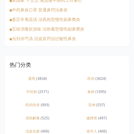
从国家“十五五”规划看中医药工作重心
中药鼻炎口罩 宣通鼻窍治鼻炎
薏苡辛夷花汤 治风热型慢性副鼻窦炎
五味消毒饮加味 治热毒型慢性副鼻窦炎
当归赤芍汤 活血宣窍治过敏性鼻炎
热门分类
通用
(3834)
民间
(3024)
中药材
(2571)
食材
(1095)
民间传承
(993)
安神
(537)
清热解毒
(525)
健脾类
(497)
活血化瘀
(406)
老年人
(406)