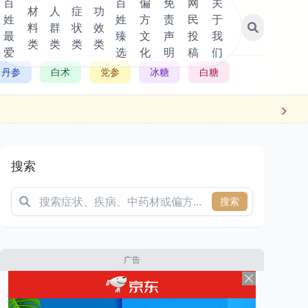
百
百
偏
免
网
关
材
人
症
功
姓
姓
方
责
民
于
料
群
状
效
最
臻
文
声
投
我
类
类
类
类
爱
选
化
明
稿
们
丹参
白术
党参
冰糖
白糖
搜索
搜索
广告