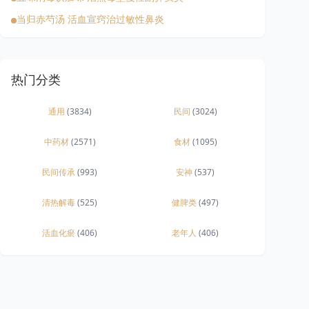
当归赤芍汤 活血宣窍治过敏性鼻炎
热门分类
通用
(3834)
民间
(3024)
中药材
(2571)
食材
(1095)
民间传承
(993)
安神
(537)
清热解毒
(525)
健脾类
(497)
活血化瘀
(406)
老年人
(406)