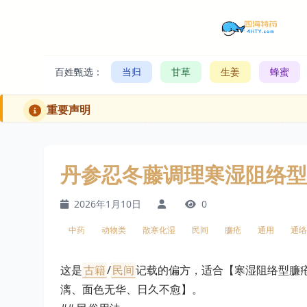
百姓甄选：
当归
甘草
生姜
蜂蜜
重要声明
丹参忍冬藤调理寒湿阻络型
2026年1月10日
0
中药
动物类
散寒化湿
民间
臁疮
通用
通络
这是
古籍
/
民间
记载的偏方，适合【寒湿阻络型臁
漓、面色无华、日久不愈】。