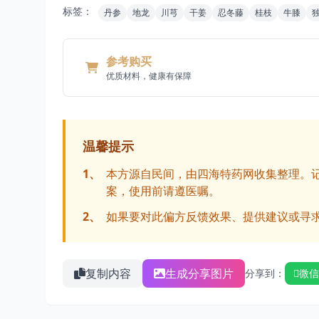
标签：
丹参
地龙
川芎
干姜
忍冬藤
桂枝
牛膝
参考购买
优质材料，健康有保障
温馨提示
1、
本方源自民间，由四海特药网收集整理。
案，使用前请遵医嘱。
2、
如果要对此偏方反馈效果、提供建议或寻
复制内容
生成分享图片
分享到：
微信