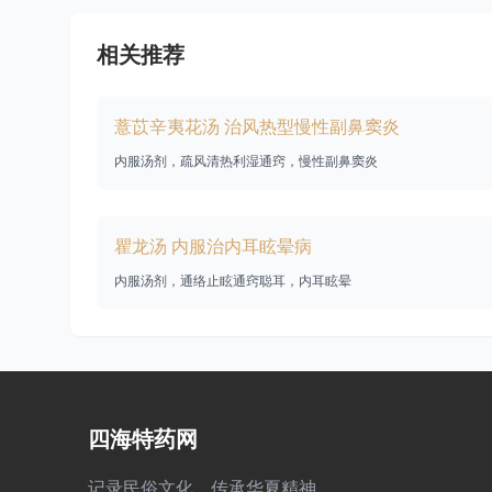
相关推荐
薏苡辛夷花汤 治风热型慢性副鼻窦炎
内服汤剂，疏风清热利湿通窍，慢性副鼻窦炎
瞿龙汤 内服治内耳眩晕病
内服汤剂，通络止眩通窍聪耳，内耳眩晕
四海特药网
记录民俗文化，传承华夏精神