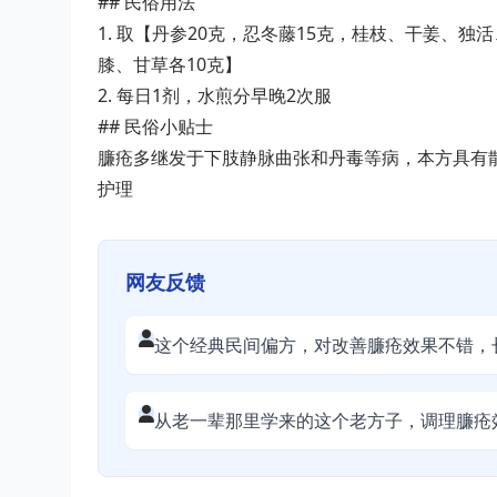
## 民俗用法
1. 取【丹参20克，忍冬藤15克，桂枝、干姜、
膝、甘草各10克】
2. 每日1剂，水煎分早晚2次服
## 民俗小贴士
臁疮多继发于下肢静脉曲张和丹毒等病，本方具有
护理
网友反馈
这个经典民间偏方，对改善臁疮效果不错，
从老一辈那里学来的这个老方子，调理臁疮