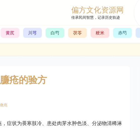
偏方文化资源网
传承民间智慧，记录历史轨迹
黄芪
川芎
白芍
茯苓
粳米
赤芍
臁疮的验方
敛疮
疮，症状为畏寒肢冷、患处肉芽水肿色淡、分泌物清稀淋