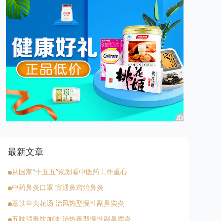
最新文章
从国家“十五五”规划看中医药工作重心
中药鼻炎口罩 宣通鼻窍治鼻炎
薏苡辛夷花汤 治风热型慢性副鼻窦炎
五味消毒饮加味 治热毒型慢性副鼻窦炎