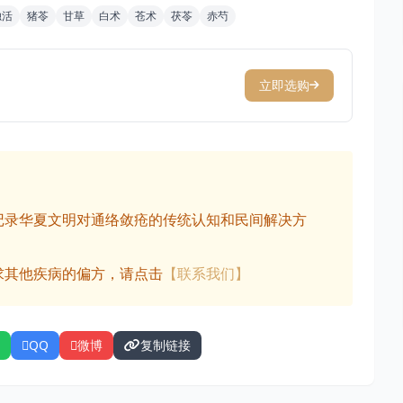
独活
猪苓
甘草
白术
苍术
茯苓
赤芍
立即选购
记录华夏文明对通络敛疮的传统认知和民间解决方
求其他疾病的偏方，请点击
【联系我们】
QQ
微博
复制链接