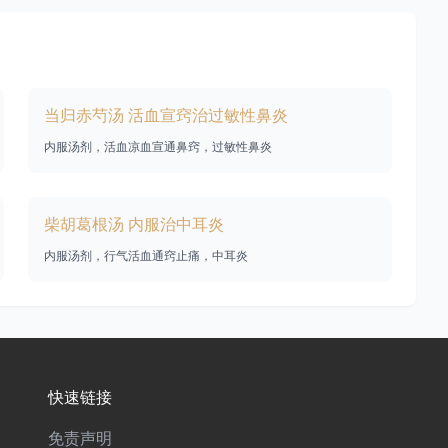
当归赤芍汤 活血宣窍治过敏性鼻炎
内服汤剂，活血凉血宣通鼻窍，过敏性鼻炎
柴胡葛根汤 内服治中耳炎
内服汤剂，行气活血通窍止痛，中耳炎
快速链接
免责声明