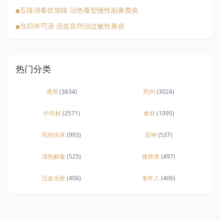
五味消毒饮加味 治热毒型慢性副鼻窦炎
当归赤芍汤 活血宣窍治过敏性鼻炎
热门分类
通用
(3834)
民间
(3024)
中药材
(2571)
食材
(1095)
民间传承
(993)
安神
(537)
清热解毒
(525)
健脾类
(497)
活血化瘀
(406)
老年人
(406)