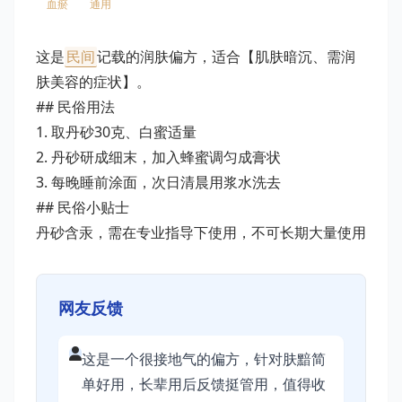
血瘀
通用
这是
民间
记载的润肤偏方，适合【肌肤暗沉、需润
肤美容的症状】。
## 民俗用法
1. 取丹砂30克、白蜜适量
2. 丹砂研成细末，加入蜂蜜调匀成膏状
3. 每晚睡前涂面，次日清晨用浆水洗去
## 民俗小贴士
丹砂含汞，需在专业指导下使用，不可长期大量使用
网友反馈
这是一个很接地气的偏方，针对肤黯简
单好用，长辈用后反馈挺管用，值得收