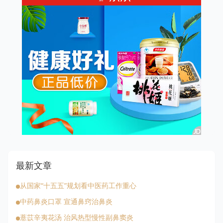
最新文章
从国家“十五五”规划看中医药工作重心
中药鼻炎口罩 宣通鼻窍治鼻炎
薏苡辛夷花汤 治风热型慢性副鼻窦炎