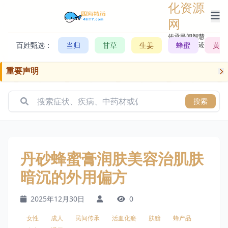
化资源
网
传承民间智慧，
百姓甄选：
当归
甘草
生姜
记录历史轨迹
蜂蜜
黄芪
重要声明
搜索
丹砂蜂蜜膏润肤美容治肌肤
暗沉的外用偏方
2025年12月30日
0
女性
成人
民间传承
活血化瘀
肤黯
蜂产品