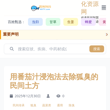
化资源
网
传承民间智慧，
百姓甄选：
当归
甘草
生姜
记录历史轨迹
蜂蜜
黄芪
重要声明
搜索
用番茄汁浸泡法去除狐臭的
民间土方
2025年12月30日
0
民间传承
狐臭
蔬菜类
通用
除臭