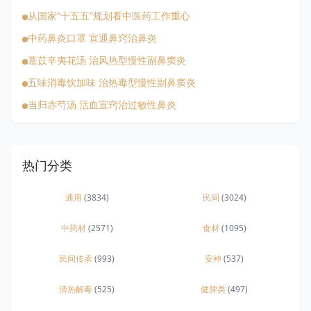
从国家“十五五”规划看中医药工作重心
中药鼻炎口罩 宣通鼻窍治鼻炎
薏苡辛夷花汤 治风热型慢性副鼻窦炎
五味消毒饮加味 治热毒型慢性副鼻窦炎
当归赤芍汤 活血宣窍治过敏性鼻炎
热门分类
通用
(3834)
民间
(3024)
中药材
(2571)
食材
(1095)
民间传承
(993)
安神
(537)
清热解毒
(525)
健脾类
(497)