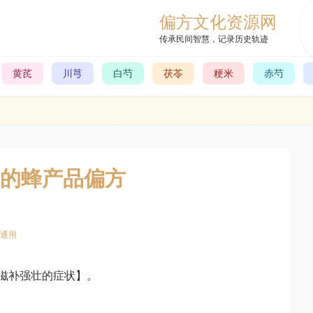
偏方文化资源网
传承民间智慧，记录历史轨迹
黄芪
川芎
白芍
茯苓
粳米
赤芍
的蜂产品偏方
通用
滋补强壮的症状】。