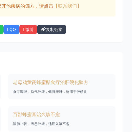
求其他疾病的偏方，请点击
【联系我们】
QQ
微博
复制链接
老母鸡黄芪蜂蜜醋食疗治肝硬化验方
食疗调理，益气补虚，健脾养肝，适用于肝硬化
百部蜂蜜膏治久咳不愈
润肺止咳，缓急补虚，适用久咳不愈