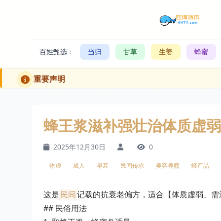
百姓甄选：
当归
甘草
生姜
蜂蜜
重要声明
蜂王浆滋补强壮治体质虚弱
2025年12月30日
0
体虚
成人
早衰
民间传承
美容养颜
蜂产品
这是
民间
记载的抗衰老偏方，适合【体质虚弱、需
## 民俗用法