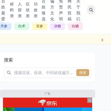
百
百
偏
免
网
关
材
人
症
功
姓
姓
方
责
民
于
料
群
状
效
最
臻
文
声
投
我
类
类
类
类
爱
选
化
明
稿
们
丹参
白术
党参
冰糖
白糖
搜索
搜索
广告