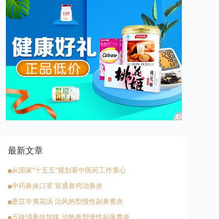
最新文章
从国家“十五五”规划看中医药工作重心
中药鼻炎口罩 宣通鼻窍治鼻炎
薏苡辛夷花汤 治风热型慢性副鼻窦炎
五味消毒饮加味 治热毒型慢性副鼻窦炎