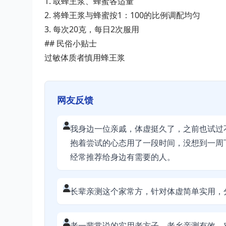
1. 取蜂王浆、蜂蜜各适量
2. 将蜂王浆与蜂蜜按1：100的比例调配均匀
3. 每次20克，每日2次服用
## 民俗小贴士
过敏体质者慎用蜂王浆
网友反馈
我身边一位亲戚，体虚挺久了，之前也试过
抱着尝试的心态用了一段时间，没想到一周
经常推荐给身边有需要的人。
长辈亲测这个家常方，针对体虚简单实用，
老一辈常说的实用老方子，老乡亲测有效，