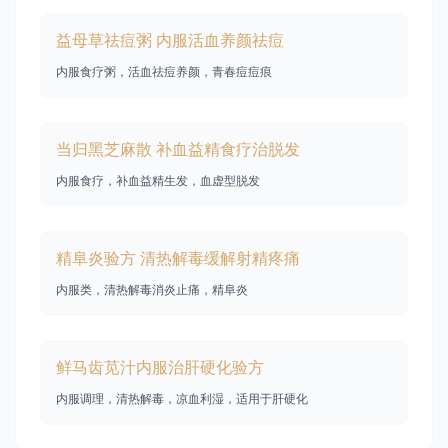
益母草祛痘粥 内服活血养颜祛痘
内服食疗粥，活血祛痘养颜，青春痘痘痕
当归黑芝麻散 补血益精食疗治脱发
内服食疗，补血益精生发，血虚型脱发
精阜炎验方 清热解毒缓解射精疼痛
内服类，清热解毒消炎止痛，精阜炎
鲜马齿苋汁内服治肝硬化验方
内服调理，清热解毒，凉血利湿，适用于肝硬化