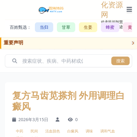
化资源
网
传承民间智慧，
百姓甄选：
当归
甘草
生姜
记录历史轨迹
蜂蜜
黄芪
重要声明
搜索
复方马齿苋搽剂 外用调理白
癜风
2026年3月15日
0
中药
民间
活血脱色
白癜风
调味
调和气血