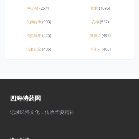
中药材
(2571)
食材
(1095)
民间传承
(993)
安神
(537)
清热解毒
(525)
健脾类
(497)
活血化瘀
(406)
老年人
(406)
四海特药网
记录民俗文化，传承华夏精神