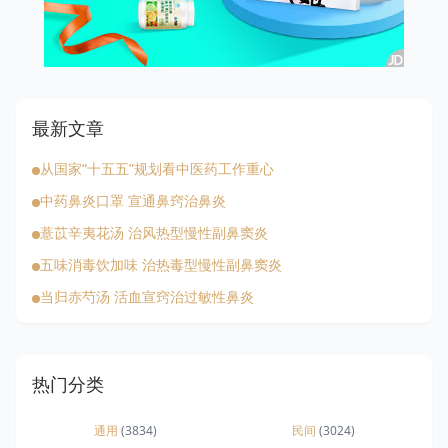
最新文章
从国家“十五五”规划看中医药工作重心
中药鼻炎口罩 宣通鼻窍治鼻炎
薏苡辛夷花汤 治风热型慢性副鼻窦炎
五味消毒饮加味 治热毒型慢性副鼻窦炎
当归赤芍汤 活血宣窍治过敏性鼻炎
热门分类
通用
(3834)
民间
(3024)