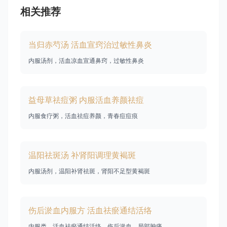
相关推荐
当归赤芍汤 活血宣窍治过敏性鼻炎
内服汤剂，活血凉血宣通鼻窍，过敏性鼻炎
益母草祛痘粥 内服活血养颜祛痘
内服食疗粥，活血祛痘养颜，青春痘痘痕
温阳祛斑汤 补肾阳调理黄褐斑
内服汤剂，温阳补肾祛斑，肾阳不足型黄褐斑
伤后淤血内服方 活血祛瘀通结活络
内服类，活血祛瘀通结活络，伤后淤血、局部肿痛