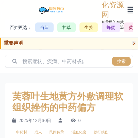
化资源
网
传承民间智慧，
百姓甄选：
当归
甘草
生姜
记录历史轨迹
蜂蜜
黄芪
重要声明
搜索
芙蓉叶生地黄方外敷调理软
组织挫伤的中药偏方
2025年12月30日
0
中药材
成人
民间传承
活血化瘀
跌打损伤