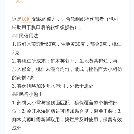
通用
这是
民间
记载的偏方，适合软组织挫伤患者（也可
辅助用于脱臼后的软组织损伤）。
## 民俗用法
1. 取鲜木芙蓉叶60克，生地黄30克，郁金9克，桃仁
3克
2. 将桃仁研成末；鲜木芙蓉叶、生地黄共捣烂，再
加入郁金、桃仁末混合均匀，做成与挫伤面大小相仿
的药饼2块
3. 将药饼略加冷开水湿润，外敷于患处
## 民俗小贴士
1. 药饼大小需与挫伤面匹配，确保覆盖整个损伤部
位；2. 冷开水湿润药饼可增加贴合度，避免干裂；3.
鲜木芙蓉叶需新鲜取用，捣烂后及时使用，保留有效
成分。