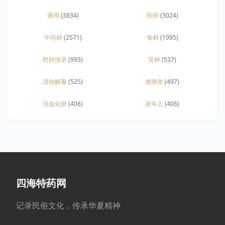
通用
(3834)
民间
(3024)
中药材
(2571)
食材
(1095)
民间传承
(993)
安神
(537)
清热解毒
(525)
健脾类
(497)
活血化瘀
(406)
老年人
(406)
四海特药网
记录民俗文化，传承华夏精神