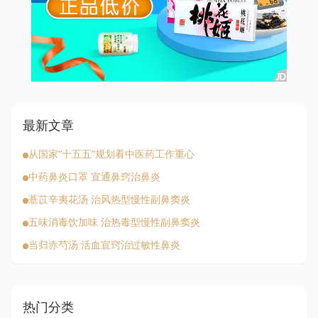
最新文章
从国家“十五五”规划看中医药工作重心
中药鼻炎口罩 宣通鼻窍治鼻炎
薏苡辛夷花汤 治风热型慢性副鼻窦炎
五味消毒饮加味 治热毒型慢性副鼻窦炎
当归赤芍汤 活血宣窍治过敏性鼻炎
热门分类