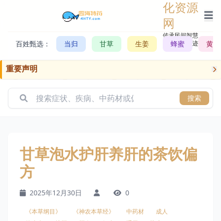
化资源
网
传承民间智慧，
百姓甄选：
当归
甘草
生姜
记录历史轨迹
蜂蜜
黄芪
重要声明
搜索
甘草泡水护肝养肝的茶饮偏
方
2025年12月30日
0
《本草纲目》
《神农本草经》
中药材
成人