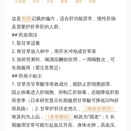
抗病毒
护肝
肝炎
解毒
通用
防癌
这是
民间
记载的偏方，适合肝功能异常、慢性肝病
及需要护肝养肝的人群。
## 民俗用法
1. 取甘草适量
2. 将甘草放入杯中，用开水冲泡成甘草茶
3. 加班劳累时、喝酒应酬前饮用，一周喝数次，可
长期服用（需注意禁忌）
## 民俗小贴士
1. 甘草含甘草酸等有效成分，能防止肝细胞损害、
阻止病毒进入肝细胞、抑制乙肝病毒，还能降低肝脏
癌变率（日本研究显示长期服用甘草酸可降低50%肝
癌风险）；2. 甘草护肝历史悠久，
《神农本草经》
将其列为上品，
《本草纲目》
称其为“国老”；3. 长
期服用甘草可能引起血压升高、身体水肿，高血压、