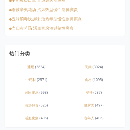
中药鼻炎口罩 宣通鼻窍治鼻炎
薏苡辛夷花汤 治风热型慢性副鼻窦炎
五味消毒饮加味 治热毒型慢性副鼻窦炎
当归赤芍汤 活血宣窍治过敏性鼻炎
热门分类
通用
(3834)
民间
(3024)
中药材
(2571)
食材
(1095)
民间传承
(993)
安神
(537)
清热解毒
(525)
健脾类
(497)
活血化瘀
(406)
老年人
(406)