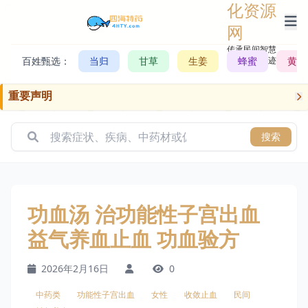
化资源
网
传承民间智慧，
百姓甄选：
当归
甘草
生姜
记录历史轨迹
蜂蜜
黄芪
重要声明
搜索
功血汤 治功能性子宫出血
益气养血止血 功血验方
2026年2月16日
0
中药类
功能性子宫出血
女性
收敛止血
民间