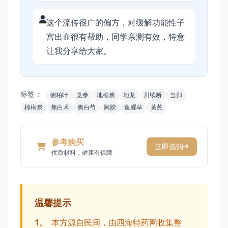
这个流传很广的偏方，对缓解功能性子
宫出血很有帮助，同学亲测有效，特意
让我分享给大家。
标签：
侧柏叶
党参
地榆炭
地龙
川续断
当归
棕榈炭
焦白术
焦白芍
阿胶
鱼腥草
黄芪
参考购买
立即选购
优质材料，健康有保障
温馨提示
1、
本方源自民间，由四海特药网收集整