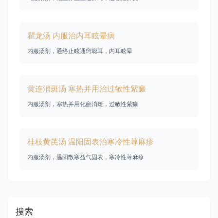
瞿龙汤 内服治内耳眩晕病
内服汤剂，通络止眩通窍聪耳，内耳眩晕
黄连消斑汤 寒热并用治过敏性紫癜
内服汤剂，寒热并用化瘀消斑，过敏性紫癜
桂枝黄芪汤 温阳固表治寒冷性荨麻疹
内服汤剂，温阳散寒益气固表，寒冷性荨麻疹
搜索