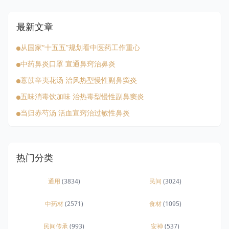
最新文章
从国家“十五五”规划看中医药工作重心
中药鼻炎口罩 宣通鼻窍治鼻炎
薏苡辛夷花汤 治风热型慢性副鼻窦炎
五味消毒饮加味 治热毒型慢性副鼻窦炎
当归赤芍汤 活血宣窍治过敏性鼻炎
热门分类
通用
(3834)
民间
(3024)
中药材
(2571)
食材
(1095)
民间传承
(993)
安神
(537)