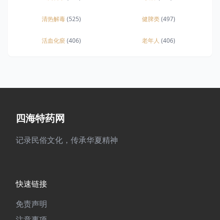
清热解毒
(525)
健脾类
(497)
活血化瘀
(406)
老年人
(406)
四海特药网
记录民俗文化，传承华夏精神
快速链接
免责声明
注意事项