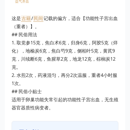
益气养血
这是
古籍
/
民间
记载的偏方，适合【功能性子宫出血
（重者）】。
## 民俗用法
1. 取党参15克，焦白术6克，归身6克，阿胶5克（烊
化），地榆炭6克，焦白芍9克，侧柏叶5克，黄芪9
克，川续断6克，鱼腥草2克，地龙12克，棕榈炭12
克。
2. 水煎2次，药液混匀，再分2次温服，重者4小时服
1次。
## 民俗小贴士
适用于卵巢功能失常引起的功能性子宫出血，无生殖
器官器质性病变者。