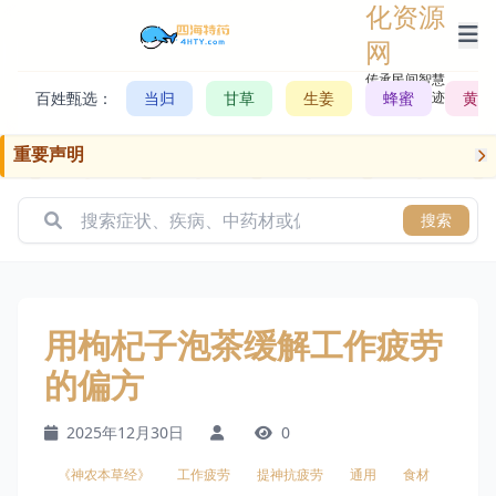
化资源
网
传承民间智慧，
百姓甄选：
当归
甘草
生姜
记录历史轨迹
蜂蜜
黄芪
重要声明
搜索
用枸杞子泡茶缓解工作疲劳
的偏方
2025年12月30日
0
《神农本草经》
工作疲劳
提神抗疲劳
通用
食材