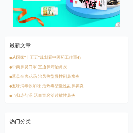
最新文章
从国家“十五五”规划看中医药工作重心
中药鼻炎口罩 宣通鼻窍治鼻炎
薏苡辛夷花汤 治风热型慢性副鼻窦炎
五味消毒饮加味 治热毒型慢性副鼻窦炎
当归赤芍汤 活血宣窍治过敏性鼻炎
热门分类