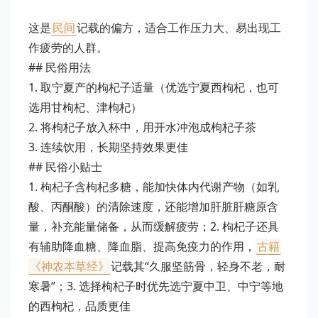
这是
民间
记载的偏方，适合工作压力大、易出现工
作疲劳的人群。
## 民俗用法
1. 取宁夏产的枸杞子适量（优选宁夏西枸杞，也可
选用甘枸杞、津枸杞）
2. 将枸杞子放入杯中，用开水冲泡成枸杞子茶
3. 连续饮用，长期坚持效果更佳
## 民俗小贴士
1. 枸杞子含枸杞多糖，能加快体内代谢产物（如乳
酸、丙酮酸）的清除速度，还能增加肝脏肝糖原含
量，补充能量储备，从而缓解疲劳；2. 枸杞子还具
有辅助降血糖、降血脂、提高免疫力的作用，
古籍
《神农本草经》
记载其“久服坚筋骨，轻身不老，耐
寒暑”；3. 选择枸杞子时优先选宁夏中卫、中宁等地
的西枸杞，品质更佳