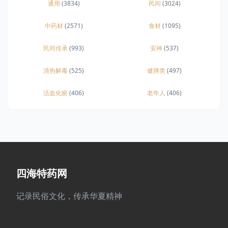
通用
(3834)
民间
(3024)
中药材
(2571)
食材
(1095)
民间传承
(993)
安神
(537)
清热解毒
(525)
健脾类
(497)
活血化瘀
(406)
老年人
(406)
四海特药网
记录民俗文化，传承华夏精神