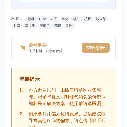
标签：
厚朴
山楂
木香
枳壳
桃仁
槟榔
炒麦芽
甘草
草决明
莱菔子
葛根
香附
参考购买
立即选购
优质材料，健康有保障
温馨提示
1、
本方源自民间，由四海特药网收集整
理。记录华夏文明对理气消食的传统认
知和民间解决方案，使用前请遵医嘱。
2、
如果要对此偏方反馈效果、提供建议或
寻求其他疾病的偏方，请点击
【联系我