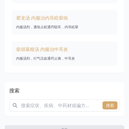
瞿龙汤 内服治内耳眩晕病
内服汤剂，通络止眩通窍聪耳，内耳眩晕
柴胡葛根汤 内服治中耳炎
内服汤剂，行气活血通窍止痛，中耳炎
搜索
搜索