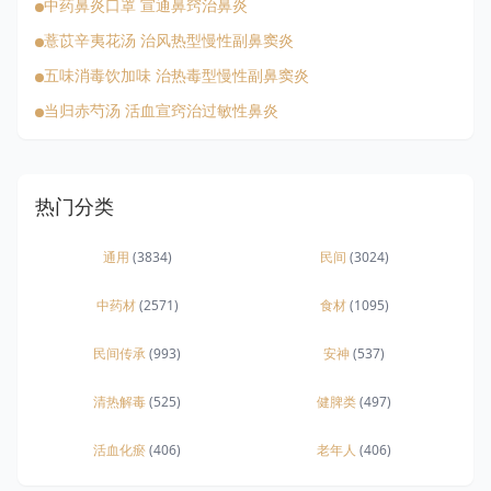
中药鼻炎口罩 宣通鼻窍治鼻炎
薏苡辛夷花汤 治风热型慢性副鼻窦炎
五味消毒饮加味 治热毒型慢性副鼻窦炎
当归赤芍汤 活血宣窍治过敏性鼻炎
热门分类
通用
(3834)
民间
(3024)
中药材
(2571)
食材
(1095)
民间传承
(993)
安神
(537)
清热解毒
(525)
健脾类
(497)
活血化瘀
(406)
老年人
(406)