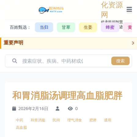
化资源
网
传承民间智慧，
百姓甄选：
当归
甘草
生姜
记录历史轨迹
蜂蜜
黄芪
重要声明
搜索
和胃消脂汤调理高血脂肥胖
2026年2月16日
0
中药
和胃消脂
民间
理气消食
肥胖
通用
高血脂