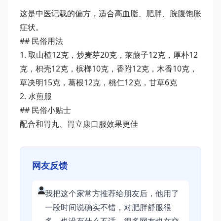
这是中医记载的偏方，适合高血脂、肥胖、脘腹饱胀
症状。
## 民俗用法
1. 取山楂12克，炒麦芽20克，莱菔子12克，厚朴12
克，枳壳12克，槟榔10克，香附12克，木香10克，
草决明15克，葛根12克，桃仁12克，甘草6克
2. 水煎服
## 民俗小贴士
配合和胃丸、胃立康口服效果更佳
网友反馈
我把这个家常方推荐给朋友后，他用了
一段时间说确实不错，对肥胖舒服很