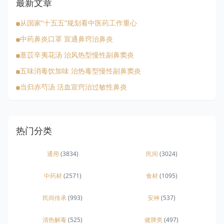
最新文章
从国家“十五五”规划看中医药工作重心
中药鼻炎口罩 宣通鼻窍治鼻炎
薏苡辛夷花汤 治风热型慢性副鼻窦炎
五味消毒饮加味 治热毒型慢性副鼻窦炎
当归赤芍汤 活血宣窍治过敏性鼻炎
热门分类
通用
(3834)
民间
(3024)
中药材
(2571)
食材
(1095)
民间传承
(993)
安神
(537)
清热解毒
(525)
健脾类
(497)