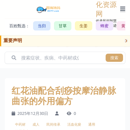
化资源
网
传承民间智慧，
百姓甄选：
当归
甘草
生姜
记录历史轨迹
蜂蜜
黄芪
重要声明
搜索
红花油配合刮痧按摩治静脉
曲张的外用偏方
2025年12月30日
0
中药材
成人
民间传承
活血化瘀
通用