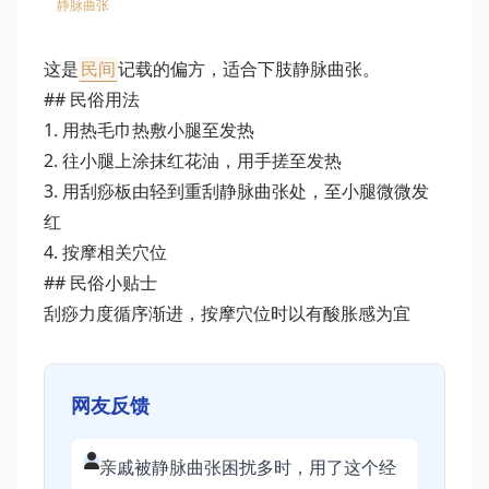
静脉曲张
这是
民间
记载的偏方，适合下肢静脉曲张。
## 民俗用法
1. 用热毛巾热敷小腿至发热
2. 往小腿上涂抹红花油，用手搓至发热
3. 用刮痧板由轻到重刮静脉曲张处，至小腿微微发
红
4. 按摩相关穴位
## 民俗小贴士
刮痧力度循序渐进，按摩穴位时以有酸胀感为宜
网友反馈
亲戚被静脉曲张困扰多时，用了这个经