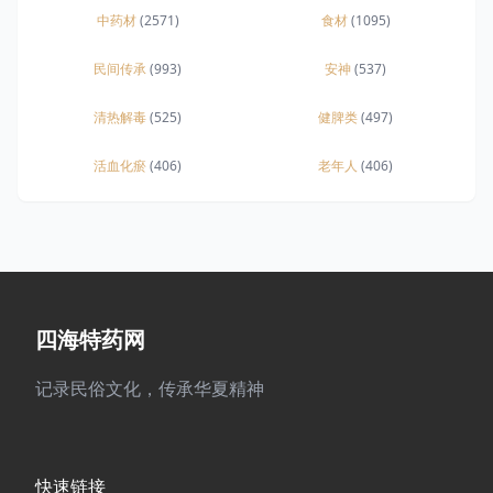
中药材
(2571)
食材
(1095)
民间传承
(993)
安神
(537)
清热解毒
(525)
健脾类
(497)
活血化瘀
(406)
老年人
(406)
四海特药网
记录民俗文化，传承华夏精神
快速链接