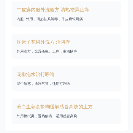
牛皮癣内服外洗验方 清热祛风止痒
内服+外用，清热祛风解毒，牛皮癣银屑病
蛇床子花椒外洗方 治阴痒
外用洗方，燥湿杀虫、止痒，主治阴痒
花椒泡水治打呼噜
温中散寒，通利气道，适用打呼噜
葱白生姜食盐糊缓解感冒高烧的土方
外用擦拭类，退热解表，适用感冒高烧