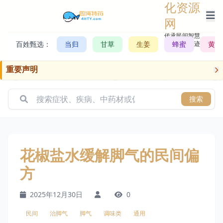
化资源
网
传承民间智慧，
百姓甄选：
当归
甘草
生姜
记录历史轨迹
蜂蜜
黄芪
重要声明
搜索
花椒盐水缓解脚气的民间偏
方
2025年12月30日
0
民间
治脚气
脚气
调味类
通用