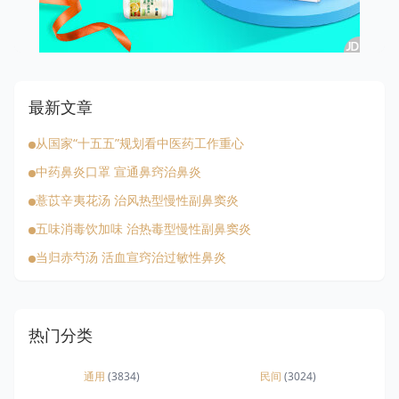
最新文章
从国家“十五五”规划看中医药工作重心
中药鼻炎口罩 宣通鼻窍治鼻炎
薏苡辛夷花汤 治风热型慢性副鼻窦炎
五味消毒饮加味 治热毒型慢性副鼻窦炎
当归赤芍汤 活血宣窍治过敏性鼻炎
热门分类
通用
(3834)
民间
(3024)