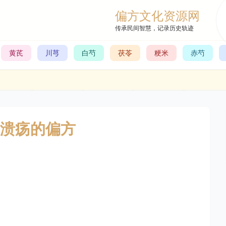
偏方文化资源网
传承民间智慧，记录历史轨迹
黄芪
川芎
白芍
茯苓
粳米
赤芍
溃疡的偏方