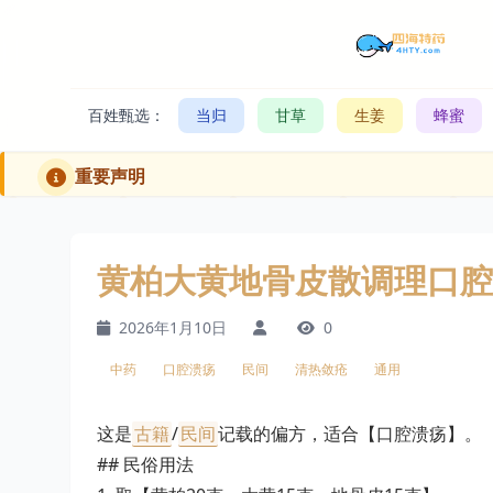
百姓甄选：
当归
甘草
生姜
蜂蜜
重要声明
黄柏大黄地骨皮散调理口腔
2026年1月10日
0
中药
口腔溃疡
民间
清热敛疮
通用
这是
古籍
/
民间
记载的偏方，适合【口腔溃疡】。
## 民俗用法