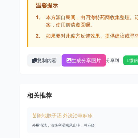
温馨提示
1、
本方源自民间，由四海特药网收集整理。
案，使用前请遵医嘱。
2、
如果要对此偏方反馈效果、提供建议或寻
复制内容
生成分享图片
分享到：
微信
相关推荐
茵陈地肤子汤 外洗治荨麻疹
外用浴洗，清热利湿祛风止痒，荨麻疹