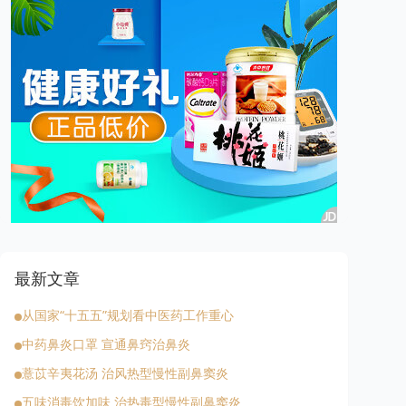
最新文章
从国家“十五五”规划看中医药工作重心
中药鼻炎口罩 宣通鼻窍治鼻炎
薏苡辛夷花汤 治风热型慢性副鼻窦炎
五味消毒饮加味 治热毒型慢性副鼻窦炎