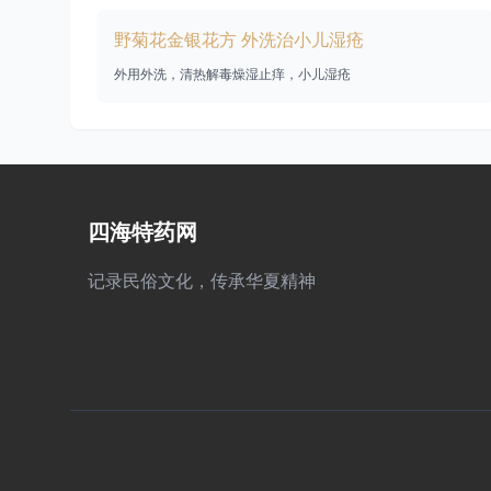
野菊花金银花方 外洗治小儿湿疮
外用外洗，清热解毒燥湿止痒，小儿湿疮
四海特药网
记录民俗文化，传承华夏精神