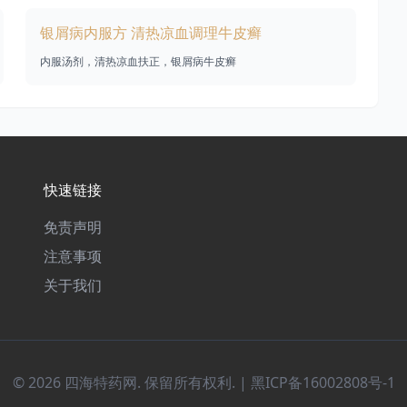
银屑病内服方 清热凉血调理牛皮癣
内服汤剂，清热凉血扶正，银屑病牛皮癣
快速链接
免责声明
注意事项
关于我们
© 2026 四海特药网. 保留所有权利. |
黑ICP备16002808号-1