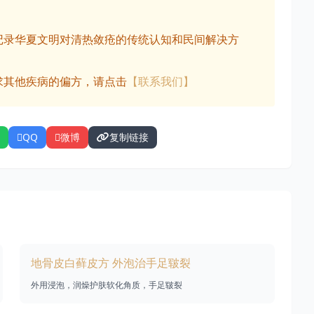
记录华夏文明对清热敛疮的传统认知和民间解决方
求其他疾病的偏方，请点击
【联系我们】
QQ
微博
复制链接
地骨皮白藓皮方 外泡治手足皲裂
外用浸泡，润燥护肤软化角质，手足皲裂