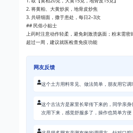
1. 取【黄柏20克，大黄15克，地骨皮15克】
2. 将黄柏、大黄炒炭，地骨皮炒焦
3. 共研细面，撒于患处，每日2–3次
## 民俗小贴士
上药时注意动作轻柔，避免刺激溃疡面；粉末需密
超过一周，建议就医检查免疫功能
网友反馈
这个土方用料常见、做法简单，朋友用它调
这个古法方是家里长辈传下来的，同学亲身
次用下来，感觉舒服多了，操作也简单方便
这是很多网友亲测有效的调理方，针对口腔