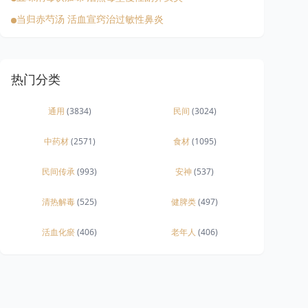
当归赤芍汤 活血宣窍治过敏性鼻炎
热门分类
通用
(3834)
民间
(3024)
中药材
(2571)
食材
(1095)
民间传承
(993)
安神
(537)
清热解毒
(525)
健脾类
(497)
活血化瘀
(406)
老年人
(406)