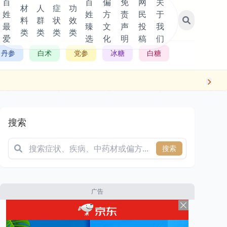
百
百
偏
免
网
关
材
人
症
功
姓
姓
方
责
民
于
料
群
状
效
最
臻
文
声
投
我
类
类
类
类
爱
选
化
明
稿
们
丹参
白术
党参
冰糖
白糖
搜索
搜索
广告