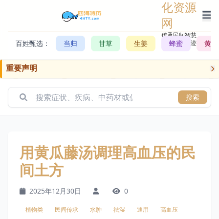
化资源
网
传承民间智慧，
百姓甄选：
当归
甘草
生姜
记录历史轨迹
蜂蜜
黄芪
重要声明
搜索
用黄瓜藤汤调理高血压的民
间土方
2025年12月30日
0
植物类
民间传承
水肿
祛湿
通用
高血压