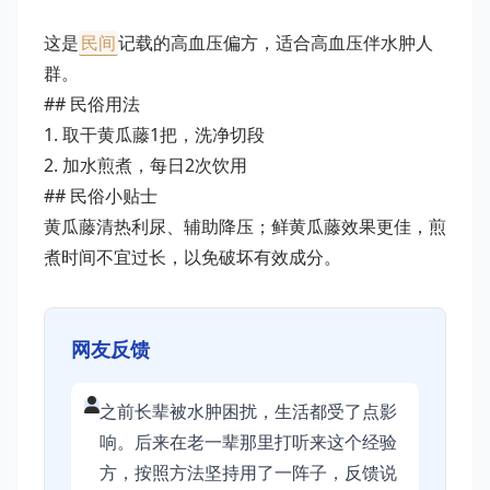
这是
民间
记载的高血压偏方，适合高血压伴水肿人
群。
## 民俗用法
1. 取干黄瓜藤1把，洗净切段
2. 加水煎煮，每日2次饮用
## 民俗小贴士
黄瓜藤清热利尿、辅助降压；鲜黄瓜藤效果更佳，煎
煮时间不宜过长，以免破坏有效成分。
网友反馈
之前长辈被水肿困扰，生活都受了点影
响。后来在老一辈那里打听来这个经验
方，按照方法坚持用了一阵子，反馈说