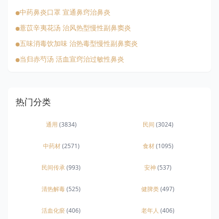
中药鼻炎口罩 宣通鼻窍治鼻炎
薏苡辛夷花汤 治风热型慢性副鼻窦炎
五味消毒饮加味 治热毒型慢性副鼻窦炎
当归赤芍汤 活血宣窍治过敏性鼻炎
热门分类
通用
(3834)
民间
(3024)
中药材
(2571)
食材
(1095)
民间传承
(993)
安神
(537)
清热解毒
(525)
健脾类
(497)
活血化瘀
(406)
老年人
(406)