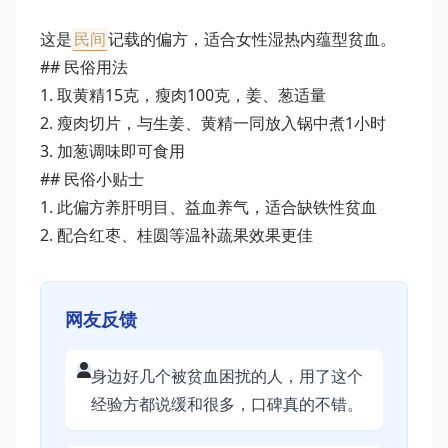
这是
民间
记载的偏方，适合女性湿热内蕴型贫血。
## 民俗用法
1. 取黄精15克，瘦肉100克，姜、葱适量
2. 瘦肉切片，与生姜、黄精一同放入锅中煮1小时
3. 加葱调味即可食用
## 民俗小贴士
1. 此偏方养肝明目、益血养气，适合缺铁性贫血
2. 配合红枣、桂圆等温补蔬果效果更佳
网友反馈
身边好几个被贫血困扰的人，用了这个
经验方都说缓和很多，口碑真的不错。