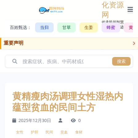
化资源
网
传承民间智慧，
百姓甄选：
当归
甘草
生姜
记录历史轨迹
蜂蜜
黄芪
重要声明
搜索
黄精瘦肉汤调理女性湿热内
蕴型贫血的民间土方
2025年12月30日
0
女性
护肝
民间
贫血
食材