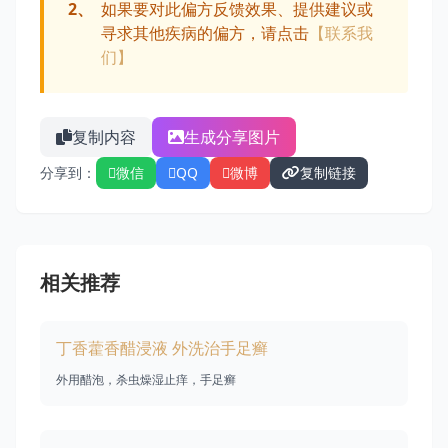
2、
如果要对此偏方反馈效果、提供建议或
寻求其他疾病的偏方，请点击
【联系我
们】
复制内容
生成分享图片
分享到：
微信
QQ
微博
复制链接
相关推荐
丁香藿香醋浸液 外洗治手足癣
外用醋泡，杀虫燥湿止痒，手足癣