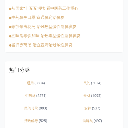
从国家“十五五”规划看中医药工作重心
中药鼻炎口罩 宣通鼻窍治鼻炎
薏苡辛夷花汤 治风热型慢性副鼻窦炎
五味消毒饮加味 治热毒型慢性副鼻窦炎
当归赤芍汤 活血宣窍治过敏性鼻炎
热门分类
通用
(3834)
民间
(3024)
中药材
(2571)
食材
(1095)
民间传承
(993)
安神
(537)
清热解毒
(525)
健脾类
(497)