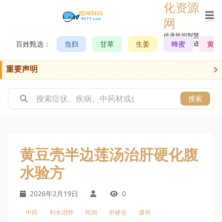
化资源
网
传承民间智慧，
百姓甄选：
当归
甘草
生姜
记录历史轨迹
蜂蜜
黄芪
重要声明
搜索
黄豆壳半边莲汤治肝硬化腹
水验方
2026年2月19日
0
中药
利水消肿
民间
肝硬化
通用