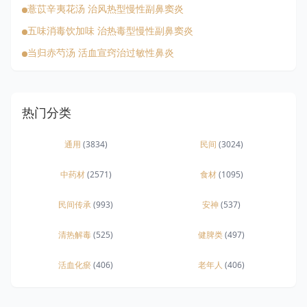
薏苡辛夷花汤 治风热型慢性副鼻窦炎
五味消毒饮加味 治热毒型慢性副鼻窦炎
当归赤芍汤 活血宣窍治过敏性鼻炎
热门分类
通用
(3834)
民间
(3024)
中药材
(2571)
食材
(1095)
民间传承
(993)
安神
(537)
清热解毒
(525)
健脾类
(497)
活血化瘀
(406)
老年人
(406)