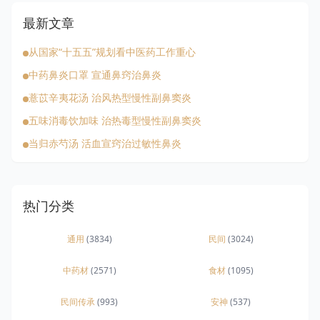
最新文章
从国家“十五五”规划看中医药工作重心
中药鼻炎口罩 宣通鼻窍治鼻炎
薏苡辛夷花汤 治风热型慢性副鼻窦炎
五味消毒饮加味 治热毒型慢性副鼻窦炎
当归赤芍汤 活血宣窍治过敏性鼻炎
热门分类
通用
(3834)
民间
(3024)
中药材
(2571)
食材
(1095)
民间传承
(993)
安神
(537)