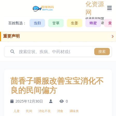
化资源
网
传承民间智慧，
百姓甄选：
当归
甘草
生姜
记录历史轨迹
蜂蜜
黄芪
重要声明
搜索
茴香子嚼服改善宝宝消化不
良的民间偏方
2025年12月30日
0
儿童
民间
消化不良
消食
调味类