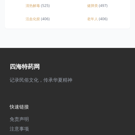
清热解毒
(525)
健脾类
(497)
活血化瘀
(406)
老年人
(406)
四海特药网
记录民俗文化，传承华夏精神
快速链接
免责声明
注意事项